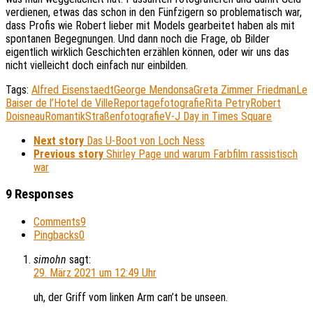
verdienen, etwas das schon in den Fünfzigern so problematisch war,
dass Profis wie Robert lieber mit Models gearbeitet haben als mit
spontanen Begegnungen. Und dann noch die Frage, ob Bilder
eigentlich wirklich Geschichten erzählen können, oder wir uns das
nicht vielleicht doch einfach nur einbilden.
Tags:
Alfred Eisenstaedt
George Mendonsa
Greta Zimmer Friedman
Le
Baiser de l’Hotel de Ville
Reportagefotografie
Rita Petry
Robert
Doisneau
Romantik
Straßenfotografie
V-J Day in Times Square
Next story
Das U-Boot von Loch Ness
Previous story
Shirley Page und warum Farbfilm rassistisch
war
9 Responses
Comments
9
Pingbacks
0
simohn
sagt:
29. März 2021 um 12:49 Uhr
uh, der Griff vom linken Arm can’t be unseen.