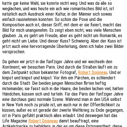
hatte gar keine Wahl, sie konnte nicht weg. Und was da alle so
weglachen, und was heute ein ach wie romantisches Bild ist, ist
natürlich auch Ausdruck einer Kultur, in der Männer sich sowas
einfach rausnehmen konnten. So schön die Pose und die
Komposition auch ist, dieser Griff, mit dem er sie fixiert, macht das
Bild für mich unangenehm. Es zeigt eben nicht, was viele Menschen
glauben. Ja, es geht um Freude, aber es geht nicht um Romantik, es
geht nicht um Liebe. Und dieser Kuss? Schwierig. Aber der Kuss ist
jetzt auch eine hervorragende Überleitung, denn ich habe zwei Bilder
versprochen.
Da gehen wir jetzt in die fünfziger Jahre und wir wechseln den
Kontinent, wir besuchen Paris. Und durch die Straßen läuft ein zu
dem Zeitpunkt schon bekannter Fotograf,
Robert Doisneau
. Und er
knipst und knipst und knipst. Vor ihm ein Pärchen, es schlendert
durch die Stadt. Die beiden jungen Menschen flirten heftig
miteinander, sie fasst sich in die Haare, die beiden lachen viel, halten
Händchen, küssen sich und turteln. Für das Paris der fünfziger Jahre
eine durchaus ganz normale Szene. Während man in den USA selbst
in New York noch zu prüde ist, um auch nur in der Öffentlichkeit zu
küssen, außer es ist gerade der zweite Weltkrieg zu Ende gegangen,
ist in Paris gefühlt praktisch alles erlaubt. Und deswegen hat das
Life Magazine
Robert Doisneau
damit beauftragt, eine
Artikelstrecke zu bebildern, in der es um diese Entspanntheit, diese