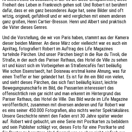
Freiheit des Leben in Frankreich gehen soll. Und Robert ist berühmt
dafür, dass er ein ganz besonderes Auge hat, seine Bilder sind oft
witzig, originell, gefühlvoll und er wird verglichen mit einem anderen
ganz großen, Henri Cartier-Bresson. Henri und Albert sind praktisch
die Väter dieses Genres.
Und die Vorstellung, die wir von Paris haben, stammt aus der Kamera
dieser beiden Männer. An diese März oder vielleicht war es auch ein
Apriltag, fotografiert Robert im Auftrag des Life Magazines
turtelnde Pärchen. Und unser Pärchen biegt in die Rue du Tivoli, die
Straße, in der auch das Pariser Rathaus, das Hotel de Ville zu sehen
ist und küsst sich im Vorbeigehen an Straßencafés fast beiläufig.
Wie schon Eisenstaedt, hat Doisneau erstmal keine Ahnung, was für
einen Treffer er hier gelandet hat. Es ist für ihn ein Bild von vielen,
und sieht dieses Pärchen, das sich fast beiläufig küsst, leichte
Bewegungsunschärfe im Bild, die Passanten interessiert das
offensichtlich rein gar nicht und man erkennt im Hintergrund das
Pariser Rathaus, das Hotel de Ville. Das Bild wurde im Life Magazine
veröffentlicht, zusammen mit diversen anderen und für Robert war
es eins seiner 450.000 Fotografien, also nichts weiter Spektakuläres.
Unsere Geschichte nimmt den Faden erst 30 Jahre später wieder
auf. Robert wird gebucht, um eine Serie mit Postkarten zu bebildern
und sein Publisher schlägt vor, dieses Foto für eine Postkarte und