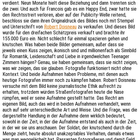
verdient. Neun Monate hielt diese Beziehung und dann trennten sich
die zwei. Und auch für Francois gab es ein Happy End, zwar hatte sie
den Rechtsstreit verloren, aber auf der Publicity-Welle reitend,
beschloss sie dann ihren Originaldruck des Bildes noch mit Stempel
und Unterschrift von
Robert Doisneau
zu verkaufen. Und dieses Bild
wurde für den dreifachen Schätzpreis verkauft und brachte ihr
155.000 Euro ein. Nicht schlecht für einmal spazieren gehen und
knutschen. Was haben beide Bilder gemeinsam, außer dass sie
jeweils einen Kuss zeigen, ikonisch sind und millionenfach als Sinnbild
für Romantik, Leidenschaft und Liebe in irgendwelchen Teenager
Zimmern hängen? Genau, sie haben gemeinsam, dass sie nicht zeigen,
was wir zeigen, das sie glauben. Fotografie funktioniert nicht ohne
Kontext. Und beide Aufnahmen haben Probleme, mit denen auch
heutige Fotografen immer noch zu kämpfen haben. Robert Doisneau
versuche mit dem Bild keine journalistische Ethik aufrecht zu
erhalten, trotzdem würden Straßenfotografen heute die Nase
rümpfen, weil er seine Aufnahme gestellt hatte. Das Recht am
eigenen Bild, auch das wird in beiden Aufnahmen verhandelt, wenn
auch auf sehr unterschiedliche Art und Weise. Und die Frage, was die
dargestellte Handlung in der Aufnahme denn wirklich bedeutet,
sowohl in der Zeit, in der die Aufnahme entstand als auch in der Zeit,
in der wir sie uns anschauen. Der Soldat, der knutschend durch die
Menge zieht, heute absolut unakzeptables Verhalten, damals etwas
was man weggelächelt hat. Passanten fotografieren und damit Geld