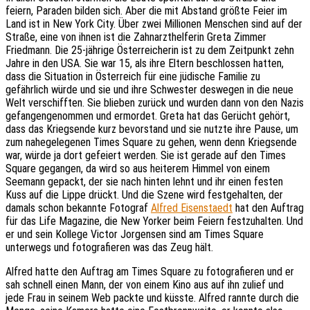
feiern, Paraden bilden sich. Aber die mit Abstand größte Feier im
Land ist in New York City. Über zwei Millionen Menschen sind auf der
Straße, eine von ihnen ist die Zahnarzthelferin Greta Zimmer
Friedmann. Die 25-jährige Österreicherin ist zu dem Zeitpunkt zehn
Jahre in den USA. Sie war 15, als ihre Eltern beschlossen hatten,
dass die Situation in Österreich für eine jüdische Familie zu
gefährlich würde und sie und ihre Schwester deswegen in die neue
Welt verschifften. Sie blieben zurück und wurden dann von den Nazis
gefangengenommen und ermordet. Greta hat das Gerücht gehört,
dass das Kriegsende kurz bevorstand und sie nutzte ihre Pause, um
zum nahegelegenen Times Square zu gehen, wenn denn Kriegsende
war, würde ja dort gefeiert werden. Sie ist gerade auf den Times
Square gegangen, da wird so aus heiterem Himmel von einem
Seemann gepackt, der sie nach hinten lehnt und ihr einen festen
Kuss auf die Lippe drückt. Und die Szene wird festgehalten, der
damals schon bekannte Fotograf
Alfred Eisenstaedt
hat den Auftrag
für das Life Magazine, die New Yorker beim Feiern festzuhalten. Und
er und sein Kollege Victor Jorgensen sind am Times Square
unterwegs und fotografieren was das Zeug hält.
Alfred hatte den Auftrag am Times Square zu fotografieren und er
sah schnell einen Mann, der von einem Kino aus auf ihn zulief und
jede Frau in seinem Web packte und küsste. Alfred rannte durch die