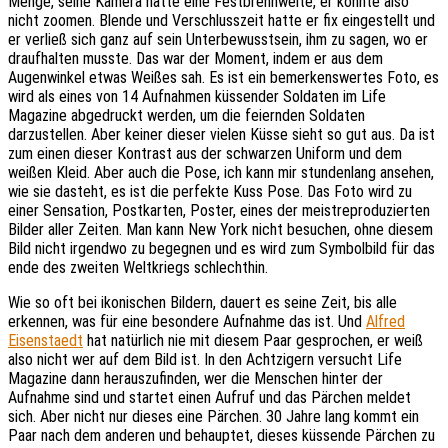
Menge, seine Kamera hatte eine Festbrennweite, er konnte also
nicht zoomen. Blende und Verschlusszeit hatte er fix eingestellt und
er verließ sich ganz auf sein Unterbewusstsein, ihm zu sagen, wo er
draufhalten musste. Das war der Moment, indem er aus dem
Augenwinkel etwas Weißes sah. Es ist ein bemerkenswertes Foto, es
wird als eines von 14 Aufnahmen küssender Soldaten im Life
Magazine abgedruckt werden, um die feiernden Soldaten
darzustellen. Aber keiner dieser vielen Küsse sieht so gut aus. Da ist
zum einen dieser Kontrast aus der schwarzen Uniform und dem
weißen Kleid. Aber auch die Pose, ich kann mir stundenlang ansehen,
wie sie dasteht, es ist die perfekte Kuss Pose. Das Foto wird zu
einer Sensation, Postkarten, Poster, eines der meistreproduzierten
Bilder aller Zeiten. Man kann New York nicht besuchen, ohne diesem
Bild nicht irgendwo zu begegnen und es wird zum Symbolbild für das
ende des zweiten Weltkriegs schlechthin.
Wie so oft bei ikonischen Bildern, dauert es seine Zeit, bis alle
erkennen, was für eine besondere Aufnahme das ist. Und
Alfred
Eisenstaedt
hat natürlich nie mit diesem Paar gesprochen, er weiß
also nicht wer auf dem Bild ist. In den Achtzigern versucht Life
Magazine dann herauszufinden, wer die Menschen hinter der
Aufnahme sind und startet einen Aufruf und das Pärchen meldet
sich. Aber nicht nur dieses eine Pärchen. 30 Jahre lang kommt ein
Paar nach dem anderen und behauptet, dieses küssende Pärchen zu