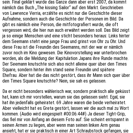
sein. Final geklärt wurde das Ganze dann aber erst 2007, da kommt
nämlich das Buch „The kissing Sailor“ auf den Markt. Geschrieben
von Lawrence Verria, erzählte es nicht nur die Geschichte dieser
Aufnahme, sondern auch die Geschichte der Personen im Bild. Da
gibt es nämlich eine Person, die mitfotografiert wurde, die oft
vergessen wird, die hier nun auch erwähnt werden soll. Das Bild zeigt
ja so einige Menschen und eine sticht besonders heraus: Links hinter
dem Seemann steht eine junge Frau und grinst von Ohr zu Ohr. Und
diese Frau ist die Freundin des Seemanns, mit der war er nämlich
zuvor noch im Kino gewesen. Die Kinovorstellung war unterbrochen
worden, als die Meldung der Kapitulation Japans ihre Runde machte.
Der Seemann knutschte sich also nicht alleine quer über den Times
Square, sondern hinter ihm stand seine Freundin und spätere
Ehefrau. Aber hat die das nicht gestört, dass ihr Mann sich quer über
den Times Square knutschte? Nein, sie sah es gelassen.
Da er nicht besonders wählerisch war, sondern praktisch alle geküsst
hat, kann ich mir vorstellen, warum sie das gelassen sieht. Egal, sie
hat ihn jedenfalls geheiratet. 69 Jahre waren die beide verheiratet.
Aber vielleicht hat es Greta gestört, lassen wir die auch mal zu Wort
kommen. (Audio wird eingespielt #00:06:44#) Ja dieser Tight-Grip,
das fiel mir von Anfang an diesem Foto auf. Sie scheint entspannt in
seinen Armen zu liegen, aber wenn man seinen linken Arm genau
ansieht, hat er sie praktisch in einer Art Schraubstock gefangen, sie