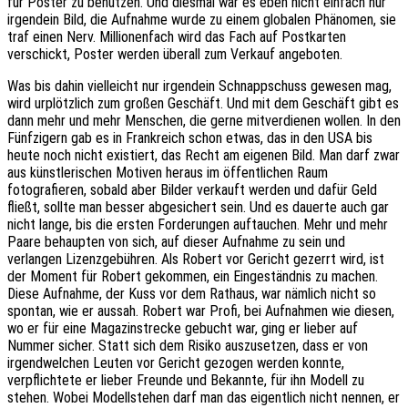
für Poster zu benutzen. Und diesmal war es eben nicht einfach nur
irgendein Bild, die Aufnahme wurde zu einem globalen Phänomen, sie
traf einen Nerv. Millionenfach wird das Fach auf Postkarten
verschickt, Poster werden überall zum Verkauf angeboten.
Was bis dahin vielleicht nur irgendein Schnappschuss gewesen mag,
wird urplötzlich zum großen Geschäft. Und mit dem Geschäft gibt es
dann mehr und mehr Menschen, die gerne mitverdienen wollen. In den
Fünfzigern gab es in Frankreich schon etwas, das in den USA bis
heute noch nicht existiert, das Recht am eigenen Bild. Man darf zwar
aus künstlerischen Motiven heraus im öffentlichen Raum
fotografieren, sobald aber Bilder verkauft werden und dafür Geld
fließt, sollte man besser abgesichert sein. Und es dauerte auch gar
nicht lange, bis die ersten Forderungen auftauchen. Mehr und mehr
Paare behaupten von sich, auf dieser Aufnahme zu sein und
verlangen Lizenzgebühren. Als Robert vor Gericht gezerrt wird, ist
der Moment für Robert gekommen, ein Eingeständnis zu machen.
Diese Aufnahme, der Kuss vor dem Rathaus, war nämlich nicht so
spontan, wie er aussah. Robert war Profi, bei Aufnahmen wie diesen,
wo er für eine Magazinstrecke gebucht war, ging er lieber auf
Nummer sicher. Statt sich dem Risiko auszusetzen, dass er von
irgendwelchen Leuten vor Gericht gezogen werden konnte,
verpflichtete er lieber Freunde und Bekannte, für ihn Modell zu
stehen. Wobei Modellstehen darf man das eigentlich nicht nennen, er