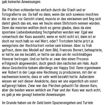
gab keinerlei Anweisungen.
Die Pärchen schlenderten einfach durch die Stadt und er
fotografierte sie. Da half es dann, wenn die sich sowieso mochten.
Als er also vor Gericht stand, musste er das einräumen und fing sich
damit gleich das ein, was wir heute einen Shitstorm nennen würden.
Denn die meisten wollten doch so gerne glaube, dass da eine
spontane Liebesbekundung festgehalten worden war. Egal wie
romantisch der Kuss aussieht, wenn er nicht echt ist, dann ist er
doch nur noch halb so viel Wert, oder? Trotzdem hätte jetzt ja
wenigstens der Rechtsstreit vorbei sein können. Aber zu früh
gefreut, denn das Modell auf dem Bild, Francois Bornet, behauptete,
er hätte sie nie bezahlt, er hätte sie also um ihr rechtmäßiges
Honorar betrogen. Und so hatte er zwar den einen Prozess
erfolgreich abgewendet, doch gleich den nächsten am Hals. Auch
diese Geschichte bekam allerdings ein Happy End. Denn irgendwann
war Robert in der Lage eine Rechnung zu produzieren, mit der er
nachweisen konnte, dass er sehr wohl bezahlt hatte. Außerdem
wissen wir seit dieser Anekdote, dass wir uns eigentlich um sonst
aufgeregt haben. Zwar war das Pärchen gebucht für diesen Kurs,
aber die beiden waren wirklich ein Paar und der Kuss war auch echt,
es gab ja wie gesagt keinerlei Anweisungen.
Im Grunde haben sie ihr Geld beim Spazierengehen und Turteln