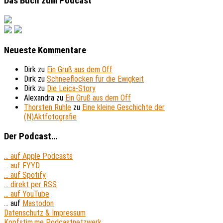
Das Buch zum Podcast
Neueste Kommentare
Dirk
zu
Ein Gruß aus dem Off
Dirk
zu
Schneeflocken für die Ewigkeit
Dirk
zu
Die Leica-Story
Alexandra
zu
Ein Gruß aus dem Off
Thorsten Ruhle
zu
Eine kleine Geschichte der
(N)Aktfotografie
Der Podcast…
... auf Apple Podcasts
... auf FYYD
... auf Spotify
... direkt per RSS
... auf YouTube
... auf
Mastodon
Datenschutz & Impressum
Kopfstim.me Podcastnetzwerk