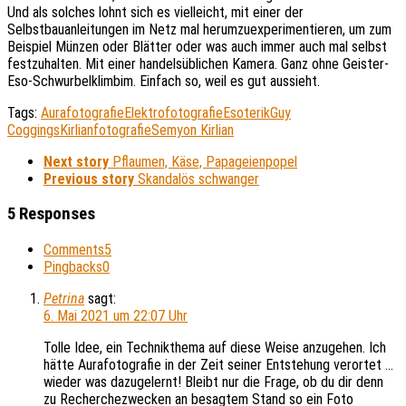
Und als solches lohnt sich es vielleicht, mit einer der
Selbstbauanleitungen im Netz mal herumzuexperimentieren, um zum
Beispiel Münzen oder Blätter oder was auch immer auch mal selbst
festzuhalten. Mit einer handelsüblichen Kamera. Ganz ohne Geister-
Eso-Schwurbelklimbim. Einfach so, weil es gut aussieht.
Tags:
Aurafotografie
Elektrofotografie
Esoterik
Guy
Coggings
Kirlianfotografie
Semyon Kirlian
Next story
Pflaumen, Käse, Papageienpopel
Previous story
Skandalös schwanger
5 Responses
Comments
5
Pingbacks
0
Petrina
sagt:
6. Mai 2021 um 22:07 Uhr
Tolle Idee, ein Technikthema auf diese Weise anzugehen. Ich
hätte Aurafotografie in der Zeit seiner Entstehung verortet …
wieder was dazugelernt! Bleibt nur die Frage, ob du dir denn
zu Recherchezwecken an besagtem Stand so ein Foto