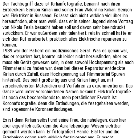
Der Fachbegriff dazu ist Kirlianfotografie, benannt nach ihren
Entdeckern Semjon Kirlian und seiner Frau Walentina Kirlian. Semjon
war Elektriker in Russland. Es lässt sich nicht wirklich viel über ihn
herausfinden, aber man weiß, dass er in seiner Jugend einen Vortrag
von Nikola Tesla besucht haben soll und davon sehr beeindruckt
zurückkam. Er war außerdem sehr talentiert: relativ schnell hatte er
sich den Ruf erarbeitet, praktisch alles Elektrische reparieren zu
können.
1939 war der Patient ein medizinisches Gerät. Was es genau war,
das er repariert hat, konnte ich leider nicht herausfinden, aber es
muss ein Gerät gewesen sein, in dem sowohl Hochspannung als auch
Filmmaterial zu finden war, denn bei dieser Reparatur entdeckte
Kirlian durch Zufall, dass Hochspannung auf Filmmaterial Spuren
hinterließ. Das sieht großartig aus und Kirlian fängt an, mit
verschiedensten Materialien und Verfahren zu experimentieren. Das
Ganze wird unter verschiedenen Namen bekannt: Elektrofotografie
ist noch das beschreibendste, mein persönlicher Favorit ist
Koronafotografie, denn die Entladungen, die festgehalten werden,
sind sogenannte Koronaentladungen.
Es ist dann Kirlian selbst und seine Frau, die nahelegen, dass hier
aber eigentlich außerdem die Aura lebendiger Wesen sichtbar
gemacht werden kann. Er fotografiert Hände, Blätter und die
Ergebnisse sehen auch wirklich faszinierend aus. Er macht