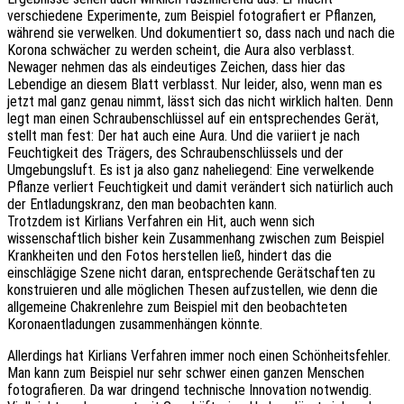
verschiedene Experimente, zum Beispiel fotografiert er Pflanzen,
während sie verwelken. Und dokumentiert so, dass nach und nach die
Korona schwächer zu werden scheint, die Aura also verblasst.
Newager nehmen das als eindeutiges Zeichen, dass hier das
Lebendige an diesem Blatt verblasst. Nur leider, also, wenn man es
jetzt mal ganz genau nimmt, lässt sich das nicht wirklich halten. Denn
legt man einen Schraubenschlüssel auf ein entsprechendes Gerät,
stellt man fest: Der hat auch eine Aura. Und die variiert je nach
Feuchtigkeit des Trägers, des Schraubenschlüssels und der
Umgebungsluft. Es ist ja also ganz naheliegend: Eine verwelkende
Pflanze verliert Feuchtigkeit und damit verändert sich natürlich auch
der Entladungskranz, den man beobachten kann.
Trotzdem ist Kirlians Verfahren ein Hit, auch wenn sich
wissenschaftlich bisher kein Zusammenhang zwischen zum Beispiel
Krankheiten und den Fotos herstellen ließ, hindert das die
einschlägige Szene nicht daran, entsprechende Gerätschaften zu
konstruieren und alle möglichen Thesen aufzustellen, wie denn die
allgemeine Chakrenlehre zum Beispiel mit den beobachteten
Koronaentladungen zusammenhängen könnte.
Allerdings hat Kirlians Verfahren immer noch einen Schönheitsfehler.
Man kann zum Beispiel nur sehr schwer einen ganzen Menschen
fotografieren. Da war dringend technische Innovation notwendig.