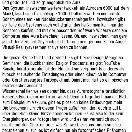
und gedeutet und zeigt angeblich die Aura.
Das System, inzwischen weiterentwickelt als Auracam 6000 auf dem
Markt, lässt sich für schlappe 10000 Dollar erwerben und hat den
Scham eines antiken Nadeldruckerumschaltgeräts. Inzwischen gibt
es Teile des Systems auch voll digital, das heißt, man kann nur die
Sensoren kaufen und mit der passenden Software WinAura dann am
Computer eine Aura berechnen lassen. Oh, und inzwischen, man geht
ja mit der Zeit, hat Guy auch ein Unternehmen gegründet, um Aura in
Virtual-Realitysystemen analysieren zu können.
Die ganze Szene blüht und gedeiht. Es gibt eine riesige Menge an
Seminaren, die buchbar sind. Es gibt Podcasts, es gibt YouTube
Kanäle, Aurafotografie ist der Hit. Und sie zeigt nichts anderes als
hübsch anzusehende Entladungen oder einen künstlich im Computer
oder Gerät erzeugtes Farbspektrum. Damit man halt so ein bisschen
esoterischer aussieht.
Wissenschaftler weisen darauf hin, dass Aurafotografie tatsächlich
keinerlei Energiekörper fotografiert. Denn fotografiert man ein Blatt
zum Beispiel im Vakuum, gibt es plötzlich keine Entladungen mehr.
Die brauchen nämlich diesen Träger außen rum, die feuchte Luft,
über die eben kleine Blitze springen können. Es ist also leider kein
Energiekörper, der fotografiert wird und es hat vermutlich auch
nichts mit den Chakren oder was Schwurbler sonst noch so alles
heranziehen zu tun, es ist einfach nur ein fotografisches Phänomen.