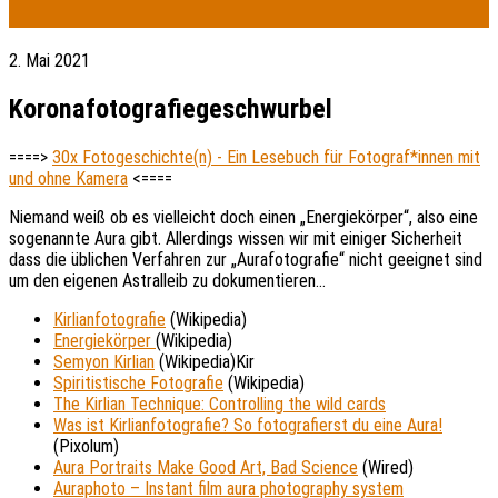
2. Mai 2021
Koronafotografiegeschwurbel
====>
30x Fotogeschichte(n) - Ein Lesebuch für Fotograf*innen mit
und ohne Kamera
<====
Niemand weiß ob es vielleicht doch einen „Energiekörper“, also eine
sogenannte Aura gibt. Allerdings wissen wir mit einiger Sicherheit
dass die üblichen Verfahren zur „Aurafotografie“ nicht geeignet sind
um den eigenen Astralleib zu dokumentieren…
Kirlianfotografie
(Wikipedia)
Energiekörper
(Wikipedia)
Semyon Kirlian
(Wikipedia)Kir
Spiritistische Fotografie
(Wikipedia)
The Kirlian Technique: Controlling the wild cards
Was ist Kirlianfotografie? So fotografierst du eine Aura!
(Pixolum)
Aura Portraits Make Good Art, Bad Science
(Wired)
Auraphoto – Instant film aura photography system