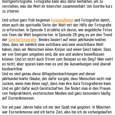
Röntgenfotografie. Fotografie kann also dafür herhalten, um zu
verstehen, was die Welt im Innersten zusammenhält. Um Goethe kurz
zu zitieren.
Und schon ganz früh beginnen
Fotografinnen
und Fotografen damit,
eben auch die spirituelle Seite der Welt mit der Hilfe der Fotografie
zu erforschen. In Episode 5 erzählte ich davon, wie angebliche Fotos
von Feen die Welt begeisterten. In Episode 28 ging es um den Trend
der
Geisterfotografie
. Beides basiert auf einer jahrhundertealten
Idee, dass wir nämlich eine sichtbare und eine unsichtbare Welt
haben, dass wir Menschen einen Körper und einen Geist haben. Dass
wir von Energien umgeben sind, die uns und andere beeinflussen
können. Und ist nicht auch Strom zum Beispiel so ein Ding? Man sieht
es nicht, aber spüren kann man es und die Auswirkungen sind überall
beobachtbar.
Und es sind genau diese Alltagsbeobachtungen und dieser
jahrhundertealte Glaube, der dafür sorgen, dass Menschen nicht mal
zucken, wenn man ihnen sagt, dass man ihre Aura fotografieren kann.
Und es gibt dafür auch Gerätschaften. Die findet man in den Praxen
von Heilpraktikern, esoterischen Medien und ganz besonders häufig
auf Esoterikmessen.
Vor ein paar Jahren habe ich mir den Spaß mal gegönnt. In München
war Esoterikmesse und ich hatte Zeit, also bin ich da vorbeigelaufen.