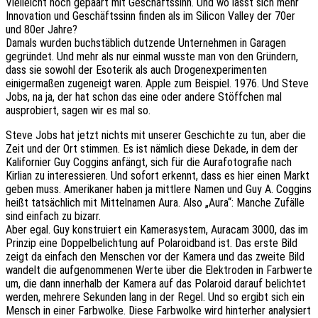
Vielleicht noch gepaart mit Geschäftssinn. Und wo lässt sich mehr
Innovation und Geschäftssinn finden als im Silicon Valley der 70er
und 80er Jahre?
Damals wurden buchstäblich dutzende Unternehmen in Garagen
gegründet. Und mehr als nur einmal wusste man von den Gründern,
dass sie sowohl der Esoterik als auch Drogenexperimenten
einigermaßen zugeneigt waren. Apple zum Beispiel. 1976. Und Steve
Jobs, na ja, der hat schon das eine oder andere Stöffchen mal
ausprobiert, sagen wir es mal so.
Steve Jobs hat jetzt nichts mit unserer Geschichte zu tun, aber die
Zeit und der Ort stimmen. Es ist nämlich diese Dekade, in dem der
Kalifornier Guy Coggins anfängt, sich für die Aurafotografie nach
Kirlian zu interessieren. Und sofort erkennt, dass es hier einen Markt
geben muss. Amerikaner haben ja mittlere Namen und Guy A. Coggins
heißt tatsächlich mit Mittelnamen Aura. Also „Aura“: Manche Zufälle
sind einfach zu bizarr.
Aber egal. Guy konstruiert ein Kamerasystem, Auracam 3000, das im
Prinzip eine Doppelbelichtung auf Polaroidband ist. Das erste Bild
zeigt da einfach den Menschen vor der Kamera und das zweite Bild
wandelt die aufgenommenen Werte über die Elektroden in Farbwerte
um, die dann innerhalb der Kamera auf das Polaroid darauf belichtet
werden, mehrere Sekunden lang in der Regel. Und so ergibt sich ein
Mensch in einer Farbwolke. Diese Farbwolke wird hinterher analysiert