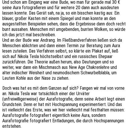
Und schon am Eingang war eine Bude, wo man für gerade mal 30 €
seine Aura fotografieren und für weitere 20 dann auch ausdeuten
lassen konnte. Das Gerät sah, na ja, so ein bisschen kastig aus: Ein
blauer, großer Kasten mit einem Spiegel und man konnte an den
ausgestellten Beispielen sehen, dass die Ergebnisse dann doch recht
bunt aussahen. Menschen mit umgebenden, bunten Wolken, so würde
ich das jetzt mal beschreiben.
Und an der Bude war Andrang. Im Fließbandverfahren ließen sich da
Menschen ablichten und dann einen Termin zur Beratung zum Aura
lesen zuteilen. Das Verfahren selbst, so klärte ein Plakat auf, ließ
sich auf Nikola Tesla höchstselbst und ein russisches Ehepaar
zurückführen. Die Theorie außen herum, also Deutungen und so
weiter, war dann ein Mischmasch aus New Age Chakrenlehre und
alter indischer Weisheit und neumodischem Schwurbelblabla, um
Leuten Kohle aus der Nase zu ziehen.
Doch was hat es mit dem Ganzen auf sich? Fangen wir mal von vorne
an. Nikola Tesla war tatsächlich einer der Urväter
(unfreiwilligerweise) der Aurafotografie, denn seine Arbeit legt einen
Grundstein. Denn er hat mit Hochspannung experimentiert. Und das
ist vielleicht das Erste, was wir hier vielleicht mal festhalten müssen:
Aurafotografie fotografiert eigentlich keine Aura, sondern
Aurafotografie fotografiert Entladungen, die durch Hochspannungen
entstehen.