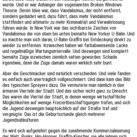
wurde. Und er war Anhänger der sogenannten Broken Windows
Theorie. Deren Idee war, dass Vandalismus, der nicht entfernt,
sondern geduldet wird, dazu führt, dass mehr Vandalismus
stattfindet und ultimativ zu mehr Kriminalität und Verwahrlosung
führen würde. In New York war das sichtbarste Zeichen von
Vandalismus die von oben bis unten bemalte New Yorker U-Bahn. Und
so machte man sich daran, U-Bahn-Graffiti bei Entdeckung direkt zu
wieder zu entfernen. Inzwischen haben wir farbabweisende Lacke
und regelmäßige Wartungsintervalle. Und deswegen sind komplett
bemalte Züge inzwischen ziemlich selten geworden. Schade
irgendwie, denn die Züge damals waren wirklich sehr bunt.
Aber die Geschmäcker sind natürlich verschieden. Und viele fanden
es einfach auch unerträglich vollgeschmiert. Und dann kam das Bild
des typischen Sprayers dazu. Die vermutete man nämlich in den
ärmeren Vierteln der Stadt. Und das sicher nicht ganz zu Unrecht.
Das waren die Viertel der Stadt, in denen wenige wirtschaftliche
Möglichkeiten auf wenige Freizeitbeschäftigungen trafen, und sich
die Jugend deswegen hauptsächlich auf der Straße traf und
vergnügte. Das ist die Geburtsstunde gleich mehrerer
Jugendsubkulturen.
Es wird sich aufgelehnt gegen die zunehmende Kommerzialisierung
der Welt. Punks, Hip-Hopper, Graffiti-Künstler, sie alle lehnen sich