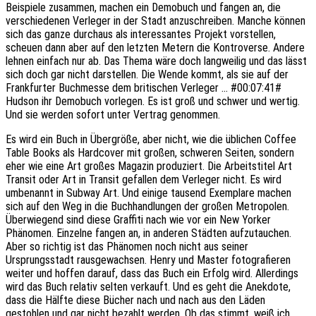
Beispiele zusammen, machen ein Demobuch und fangen an, die
verschiedenen Verleger in der Stadt anzuschreiben. Manche können
sich das ganze durchaus als interessantes Projekt vorstellen,
scheuen dann aber auf den letzten Metern die Kontroverse. Andere
lehnen einfach nur ab. Das Thema wäre doch langweilig und das lässt
sich doch gar nicht darstellen. Die Wende kommt, als sie auf der
Frankfurter Buchmesse dem britischen Verleger … #00:07:41#
Hudson ihr Demobuch vorlegen. Es ist groß und schwer und wertig.
Und sie werden sofort unter Vertrag genommen.
Es wird ein Buch in Übergröße, aber nicht, wie die üblichen Coffee
Table Books als Hardcover mit großen, schweren Seiten, sondern
eher wie eine Art großes Magazin produziert. Die Arbeitstitel Art
Transit oder Art in Transit gefallen dem Verleger nicht. Es wird
umbenannt in Subway Art. Und einige tausend Exemplare machen
sich auf den Weg in die Buchhandlungen der großen Metropolen.
Überwiegend sind diese Graffiti nach wie vor ein New Yorker
Phänomen. Einzelne fangen an, in anderen Städten aufzutauchen.
Aber so richtig ist das Phänomen noch nicht aus seiner
Ursprungsstadt rausgewachsen. Henry und Master fotografieren
weiter und hoffen darauf, dass das Buch ein Erfolg wird. Allerdings
wird das Buch relativ selten verkauft. Und es geht die Anekdote,
dass die Hälfte diese Bücher nach und nach aus den Läden
gestohlen und gar nicht bezahlt werden. Ob das stimmt, weiß ich