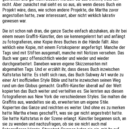
nicht. Aber zunächst mal sieht es so aus, als wenn dieses Buch ein
Projekt wäre, dass, wie schon andere Projekte, die Martha zuvor
angestoßen hatte, zwar interessant, aber nicht wirklich lukrativ
gewesen war.
Die ist schon nah dran, die ganze Sache einfach abzuhaken, als ihr bei
einem neuen Graffiti-Künstler, den sie kennengelernt hat und anfängt
zu fotografieren, eine Kopie ihres Buches in die Hände fällt. Also
wirklich eine Kopie, mit einem Fotokopierer angefertigt. Manche der
Tags sind mit Stiften ausgemalt, manche mit Notizen versehen. Das
Buch war ganz offensichtlich wieder und wieder und wieder
durchgearbeitet. Daneben waren eigene Skizzenseiten mit
abgemalten Tags. Und er erzählt ihr, dass dieses Buch inzwischen
Kultstatus hätte. Es stellt sich raus, das Buch Subway Art wurde zu
einer Art inoffiziellen Style Bible und hatte inzwischen seinen Weg
rund um den Globus gemacht. Graffiti-Künstler überall auf der Welt
kopierten das Buch weiter und verteilten es. Sie lernten aus diesen
fotografieren aus New York die verschiedenen Styles. Sie malten die
Graffitis aus, wandeltes sie ab, erweiterten um eigene Stile.
Kopierten das Ganze und reichten es weiter. Und ohne es zu merken
hatte Martha etwas geschafft, was sie gar nicht angestrebt hatte.
Sie hatte Kultstatus in der Szene erlangt. Künstler begannen sich, an
sie zu wenden und nachzufragen, ob sie sie nicht auch mal