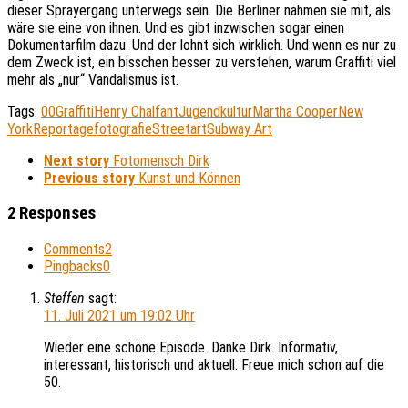
dieser Sprayergang unterwegs sein. Die Berliner nahmen sie mit, als
wäre sie eine von ihnen. Und es gibt inzwischen sogar einen
Dokumentarfilm dazu. Und der lohnt sich wirklich. Und wenn es nur zu
dem Zweck ist, ein bisschen besser zu verstehen, warum Graffiti viel
mehr als „nur“ Vandalismus ist.
Tags:
00
Graffiti
Henry Chalfant
Jugendkultur
Martha Cooper
New
York
Reportagefotografie
Streetart
Subway Art
Next story
Fotomensch Dirk
Previous story
Kunst und Können
2 Responses
Comments
2
Pingbacks
0
Steffen
sagt:
11. Juli 2021 um 19:02 Uhr
Wieder eine schöne Episode. Danke Dirk. Informativ,
interessant, historisch und aktuell. Freue mich schon auf die
50.