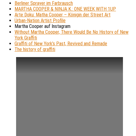
Berliner Sprayer im Farbrausch
MARTHA COOPER & NINJA K.: ONE WEEK WITH 1UP
Arte Doku: Matha Cooper – Königin der Street Art
Urban-Nation Artist Profile
Martha Cooper auf Instagram
Without Martha Cooper, There Would Be No History of New
York Graffiti
Graffiti of New York’s Past, Revived and Remade
The history of graffiti