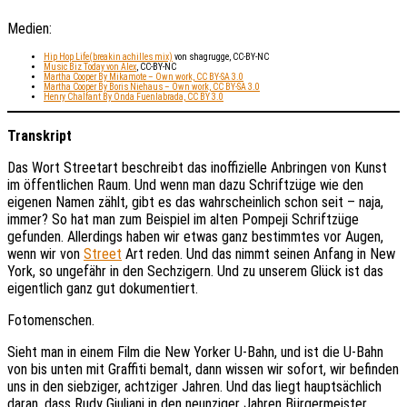
Medien:
Hip Hop Life(breakin achilles mix)
von shagrugge, CC-BY-NC
Music Biz Today von Alex
, CC-BY-NC
Martha Cooper By Mikamote – Own work, CC BY-SA 3.0
Martha Cooper By Boris Niehaus – Own work, CC BY-SA 3.0
Henry Chalfant By Onda Fuenlabrada, CC BY 3.0
Transkript
Das Wort Streetart beschreibt das inoffizielle Anbringen von Kunst
im öffentlichen Raum. Und wenn man dazu Schriftzüge wie den
eigenen Namen zählt, gibt es das wahrscheinlich schon seit – naja,
immer? So hat man zum Beispiel im alten Pompeji Schriftzüge
gefunden. Allerdings haben wir etwas ganz bestimmtes vor Augen,
wenn wir von
Street
Art reden. Und das nimmt seinen Anfang in New
York, so ungefähr in den Sechzigern. Und zu unserem Glück ist das
eigentlich ganz gut dokumentiert.
Fotomenschen.
Sieht man in einem Film die New Yorker U-Bahn, und ist die U-Bahn
von bis unten mit Graffiti bemalt, dann wissen wir sofort, wir befinden
uns in den siebziger, achtziger Jahren. Und das liegt hauptsächlich
daran, dass Rudy Giuliani in den neunziger Jahren Bürgermeister