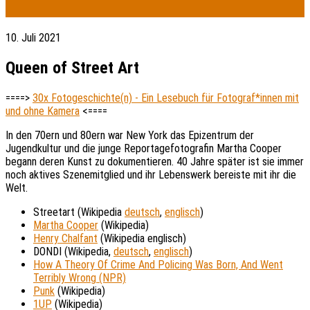
10. Juli 2021
Queen of Street Art
====>
30x Fotogeschichte(n) - Ein Lesebuch für Fotograf*innen mit
und ohne Kamera
<====
In den 70ern und 80ern war New York das Epizentrum der
Jugendkultur und die junge Reportagefotografin Martha Cooper
begann deren Kunst zu dokumentieren. 40 Jahre später ist sie immer
noch aktives Szenemitglied und ihr Lebenswerk bereiste mit ihr die
Welt.
Streetart (Wikipedia
deutsch
,
englisch
)
Martha Cooper
(Wikipedia)
Henry Chalfant
(Wikipedia englisch)
DONDI (Wikipedia,
deutsch
,
englisch
)
How A Theory Of Crime And Policing Was Born, And Went
Terribly Wrong (NPR)
Punk
(Wikipedia)
1UP
(Wikipedia)