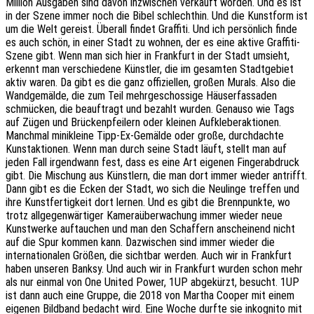
Million Ausgaben sind davon inzwischen verkauft worden. Und es ist
in der Szene immer noch die Bibel schlechthin. Und die Kunstform ist
um die Welt gereist. Überall findet Graffiti. Und ich persönlich finde
es auch schön, in einer Stadt zu wohnen, der es eine aktive Graffiti-
Szene gibt. Wenn man sich hier in Frankfurt in der Stadt umsieht,
erkennt man verschiedene Künstler, die im gesamten Stadtgebiet
aktiv waren. Da gibt es die ganz offiziellen, großen Murals. Also die
Wandgemälde, die zum Teil mehrgeschossige Häuserfassaden
schmücken, die beauftragt und bezahlt wurden. Genauso wie Tags
auf Zügen und Brückenpfeilern oder kleinen Aufkleberaktionen.
Manchmal minikleine Tipp-Ex-Gemälde oder große, durchdachte
Kunstaktionen. Wenn man durch seine Stadt läuft, stellt man auf
jeden Fall irgendwann fest, dass es eine Art eigenen Fingerabdruck
gibt. Die Mischung aus Künstlern, die man dort immer wieder antrifft.
Dann gibt es die Ecken der Stadt, wo sich die Neulinge treffen und
ihre Kunstfertigkeit dort lernen. Und es gibt die Brennpunkte, wo
trotz allgegenwärtiger Kameraüberwachung immer wieder neue
Kunstwerke auftauchen und man den Schaffern anscheinend nicht
auf die Spur kommen kann. Dazwischen sind immer wieder die
internationalen Größen, die sichtbar werden. Auch wir in Frankfurt
haben unseren Banksy. Und auch wir in Frankfurt wurden schon mehr
als nur einmal von One United Power, 1UP abgekürzt, besucht. 1UP
ist dann auch eine Gruppe, die 2018 von Martha Cooper mit einem
eigenen Bildband bedacht wird. Eine Woche durfte sie inkognito mit