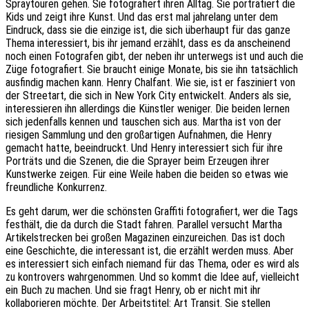
Spraytouren gehen. Sie fotografiert ihren Alltag. Sie porträtiert die
Kids und zeigt ihre Kunst. Und das erst mal jahrelang unter dem
Eindruck, dass sie die einzige ist, die sich überhaupt für das ganze
Thema interessiert, bis ihr jemand erzählt, dass es da anscheinend
noch einen Fotografen gibt, der neben ihr unterwegs ist und auch die
Züge fotografiert. Sie braucht einige Monate, bis sie ihn tatsächlich
ausfindig machen kann. Henry Chalfant. Wie sie, ist er fasziniert von
der Streetart, die sich in New York City entwickelt. Anders als sie,
interessieren ihn allerdings die Künstler weniger. Die beiden lernen
sich jedenfalls kennen und tauschen sich aus. Martha ist von der
riesigen Sammlung und den großartigen Aufnahmen, die Henry
gemacht hatte, beeindruckt. Und Henry interessiert sich für ihre
Porträts und die Szenen, die die Sprayer beim Erzeugen ihrer
Kunstwerke zeigen. Für eine Weile haben die beiden so etwas wie
freundliche Konkurrenz.
Es geht darum, wer die schönsten Graffiti fotografiert, wer die Tags
festhält, die da durch die Stadt fahren. Parallel versucht Martha
Artikelstrecken bei großen Magazinen einzureichen. Das ist doch
eine Geschichte, die interessant ist, die erzählt werden muss. Aber
es interessiert sich einfach niemand für das Thema, oder es wird als
zu kontrovers wahrgenommen. Und so kommt die Idee auf, vielleicht
ein Buch zu machen. Und sie fragt Henry, ob er nicht mit ihr
kollaborieren möchte. Der Arbeitstitel: Art Transit. Sie stellen