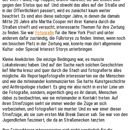
gegen den Status quo auf. Und obwohl das alles auf der Straße und
in der Öffentlichkeit passiert, wird es zunächst kaum weiter
beachtet. Es sind also diese siebziger Jahre, in denen die damals
Mitte 20 Jahre alte Martha Cooper mit ihrer Kamera durch die
Straßen streift und versucht, interessante Themen für ihre Zeitung
zu finden. Sie war
Fotografin
für die New York Post und unter
anderem dafür zuständig, die Füllstorys zu finden. Immer, wenn noch
ein bisschen Platz in der Zeitung war, konnte man dort allgemeine
Kultur- oder Special Interest Storys unterbringen.
Kleine Anekdoten. Die einzige Bedingung war, es musste
Lokalrelevanz haben. Und auf der Suche nach solchen Geschichten
lief Martha kreuz und quer durch die Stadt und fotografierte alles
mögliche. Als Reportagefotografin interessierten sie die Menschen
und wie die miteinander kommunizierten. Sie hatte Kunstgeschichte
und Anthropologie studiert. Es ging mir also nicht in erster Linie um
die Fotografie, sondern, eigentlich ging es ihr darum, Menschen
dabei zu beobachten, wie sie miteinander in Kontakt treten. Auf
ihren Streifzügen sieht sie immer wieder die Züge an sich
vorbeiziehen, und fotografiert sie munter. Und es war einer dieser
Streifzüge, als sie zum ersten Mal Break Dancer sah. Sie war von den
Jugendlichen fasziniert, die da an Straßenecken tanzten.