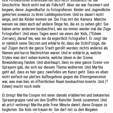
Ihre Fotoeditoren interessierten sich nicht sonderlich für die
Geschichte. Noch nicht mal als Füllstoff. Aber sie war fasziniert und
begann, diese Jugendkultur zu fotografieren. Kinder und Jugendliche
gehörten sowieso zu ihren Lieblingsmotiven. Und es dauert nicht
lange, und die Kinder kennen sie. Die Frau mit der Kamera. Manche
weisen sie dann auch auf andere Dinge hin, die es zu sehen gibt. Sie
haben unter anderem beobachtet, wie sie immer wieder mal die Züge
fotografiert. Und eines Tages weist sie eines der Kids, (?Edwin
Zerrano), darauf hin, was sie da eigentlich fotografiert. Er zeigt die
er nämlich seine Skizzen und erklärte ihr, dass die Schriftzüge, die
auf Zügen durch die ganze Stadt gerollt wurden, nichts anderes als
Namen und kurze Nachrichten waren. Und er erklärte ja, welche
Styles man dort sehen konnte, welche Ideen in der Szene
Bewunderung fanden. Und überhaupt, dass es eine ganze Szene von
Sprayern gab, die sich nur diesem Thema widmeten. Und Martha
geht auf, dass es hier ganz zweifellos um Kunst geht. Dass es eben
nicht einfach nur plattes Aufbegehren gegen die Elterngeneration
war, was man hier, im öffentlichen Raum beobachten konnte. Und (?
Edwin) macht noch mehr.
Er bringt Martha Cooper mit einer damals etablierten und bekannten
Sprayergruppe rund um den Graffiti-Künstler Dondi zusammen. Und
ab jetzt verbringt Martha jede freie Minute damit, diese Gruppe zu
begleiten. Die Kids vertrauen ihr. Sie darf mit zu den illegalen