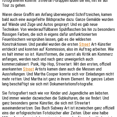
fotografieren könnte. Streetart-Gruppen luden sie ein, mit ihr auf
Tour zu gehen.
Waren diese Graffiti am Anfang überwiegend Schriftzeichen, kamen
bald auch eine ausgefeilte Bildsprache dazu. Ganze Gemälde wurden
auf Wände und Züge und Autos gesprayt. Und es gab neue
Techniken. Von wiederauffüllbaren Spühflaschen bis hin zu besonders
flüssigen Farben, die sich in eigens dafür umfunktionierten
Feuerlöschern versprühen lassen, gab es die wildesten
Konstruktionen. Und parallel wurden die ersten
Street
Art-Künstler
entdeckt und konnten auf Kommission, also im Auftrag arbeiten. Wie
es halt immer so ist. Kunstformen, die zuerst als Kritik am Kommerz
anfangen, werden nach und nach ganz unweigerlich auch
kommerzialisiert. Punk, Hip-Hop, Streetart. Mit den ersten, offiziell
anerkannten
Street
Artists kamen dann auch die Messen und
Ausstellungen. Und Martha Cooper konnte sich vor Einladungen nicht
mehr retten. Und Martha ist ganz in ihrem Element. Ihr ganzes Leben
lang beschäftigt sie sich mit Dokumentationsfotografie.
Sie fotografiert nach wie vor Kinder und Jugendliche am liebsten.
Und immer wieder dazwischen die Subkulturen, die sie findet. Und
ganz besonders gerne Künstler, die sich mit Streetart
auseinandersetzen. Das Buch Subway Art ist inzwischen ganz offiziell
eins der erfolgreichsten Fotobücher aller Zeiten. Über eine halbe