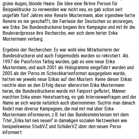
grüne Augen, blonde Haare. Die Idee eine fiktive Person für
Beispieldrucke zu verwenden war nicht neu, es gab schon seit
ungefähr fünf Jahren eine Renate Mustermann, aber irgendwie hatte
Renate es nie geschafft, die Fantasie der Deutschen so anzuregen,
wie Erika. Die Bundesdruckerei begann ihre Kampagne und mit ihr die
Boulevardpresse ihre Recherche, wer sich denn hinter Erika
Mustermann verbarg.
Ergebnis der Recherchen: Es war wohl eine Mitarbeiterin der
Bundesdruckerei und auch Folgemodels wurden so rekrutiert. Als
1997 die Passfotos farbig wurden, gab es eine neue Erika
Mustermann, und auch 2001 als Hologramme eingeführt wurden und
2005 als der Perso im Scheckkartenformat ausgegeben wurde,
hatten wir jeweils neue Erikas auf den Mustern. Keine dieser Erikas
reichte aber an den Erfolg dieser allerersten Erika Mustermann
heran, die Bundesdruckerei wurde mit Fanpost geflutet, Männer
machten Erika einen Heiratsantrag, es gab Interviewanfragen und der
Name an sich wurde natürlich auch übernommen. Suchte man danach
findet man diverse Kampagnen, die mal mit mal über Erika
Mustermann informieren, z.B. hat das Bundesministerium mit dem
Titel „Erika hat nen neuen“ in damaligen sozialen Netzwerken wie
beispielsweise StudiVZ und SchülerVZ über den neuen Perso
informiert.