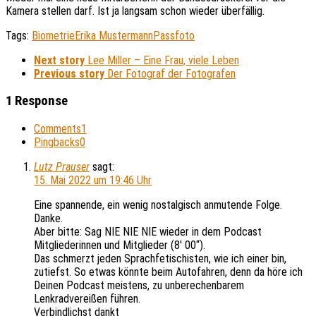
Kamera stellen darf. Ist ja langsam schon wieder überfällig.
Tags:
Biometrie
Erika Mustermann
Passfoto
Next story
Lee Miller – Eine Frau, viele Leben
Previous story
Der Fotograf der Fotografen
1 Response
Comments
1
Pingbacks
0
Lutz Prauser
sagt:
15. Mai 2022 um 19:46 Uhr
Eine spannende, ein wenig nostalgisch anmutende Folge.
Danke.
Aber bitte: Sag NIE NIE NIE wieder in dem Podcast
Mitgliederinnen und Mitglieder (8′ 00“).
Das schmerzt jeden Sprachfetischisten, wie ich einer bin,
zutiefst. So etwas könnte beim Autofahren, denn da höre ich
Deinen Podcast meistens, zu unberechenbarem
Lenkradvereißen führen.
Verbindlichst dankt