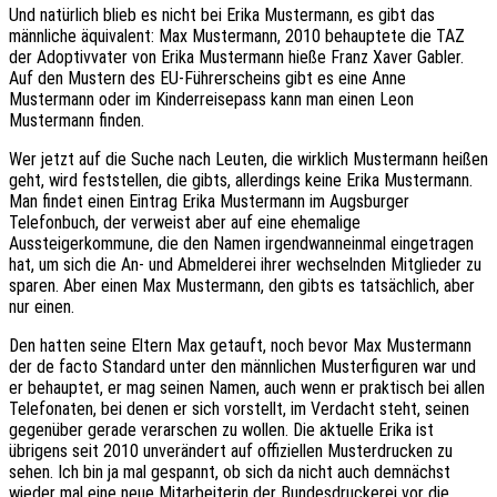
Und natürlich blieb es nicht bei Erika Mustermann, es gibt das
männliche äquivalent: Max Mustermann, 2010 behauptete die TAZ
der Adoptivvater von Erika Mustermann hieße Franz Xaver Gabler.
Auf den Mustern des EU-Führerscheins gibt es eine Anne
Mustermann oder im Kinderreisepass kann man einen Leon
Mustermann finden.
Wer jetzt auf die Suche nach Leuten, die wirklich Mustermann heißen
geht, wird feststellen, die gibts, allerdings keine Erika Mustermann.
Man findet einen Eintrag Erika Mustermann im Augsburger
Telefonbuch, der verweist aber auf eine ehemalige
Aussteigerkommune, die den Namen irgendwanneinmal eingetragen
hat, um sich die An- und Abmelderei ihrer wechselnden Mitglieder zu
sparen. Aber einen Max Mustermann, den gibts es tatsächlich, aber
nur einen.
Den hatten seine Eltern Max getauft, noch bevor Max Mustermann
der de facto Standard unter den männlichen Musterfiguren war und
er behauptet, er mag seinen Namen, auch wenn er praktisch bei allen
Telefonaten, bei denen er sich vorstellt, im Verdacht steht, seinen
gegenüber gerade verarschen zu wollen. Die aktuelle Erika ist
übrigens seit 2010 unverändert auf offiziellen Musterdrucken zu
sehen. Ich bin ja mal gespannt, ob sich da nicht auch demnächst
wieder mal eine neue Mitarbeiterin der Bundesdruckerei vor die