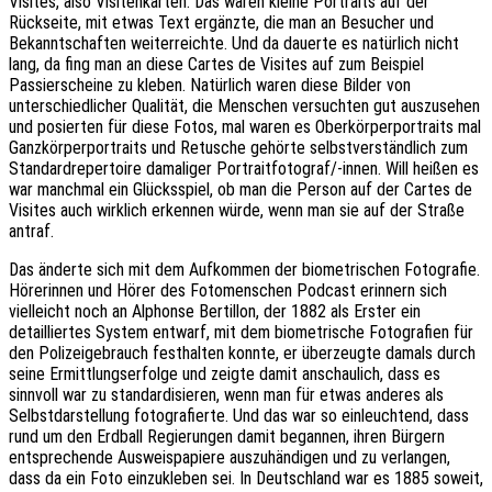
Visites, also Visitenkarten. Das waren kleine Portraits auf der
Rückseite, mit etwas Text ergänzte, die man an Besucher und
Bekanntschaften weiterreichte. Und da dauerte es natürlich nicht
lang, da fing man an diese Cartes de Visites auf zum Beispiel
Passierscheine zu kleben. Natürlich waren diese Bilder von
unterschiedlicher Qualität, die Menschen versuchten gut auszusehen
und posierten für diese Fotos, mal waren es Oberkörperportraits mal
Ganzkörperportraits und Retusche gehörte selbstverständlich zum
Standardrepertoire damaliger Portraitfotograf/-innen. Will heißen es
war manchmal ein Glücksspiel, ob man die Person auf der Cartes de
Visites auch wirklich erkennen würde, wenn man sie auf der Straße
antraf.
Das änderte sich mit dem Aufkommen der biometrischen Fotografie.
Hörerinnen und Hörer des Fotomenschen Podcast erinnern sich
vielleicht noch an Alphonse Bertillon, der 1882 als Erster ein
detailliertes System entwarf, mit dem biometrische Fotografien für
den Polizeigebrauch festhalten konnte, er überzeugte damals durch
seine Ermittlungserfolge und zeigte damit anschaulich, dass es
sinnvoll war zu standardisieren, wenn man für etwas anderes als
Selbstdarstellung fotografierte. Und das war so einleuchtend, dass
rund um den Erdball Regierungen damit begannen, ihren Bürgern
entsprechende Ausweispapiere auszuhändigen und zu verlangen,
dass da ein Foto einzukleben sei. In Deutschland war es 1885 soweit,