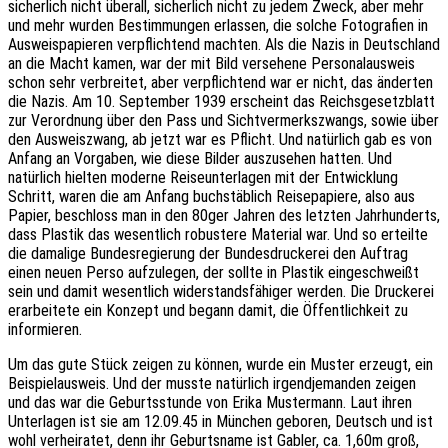
sicherlich nicht überall, sicherlich nicht zu jedem Zweck, aber mehr
und mehr wurden Bestimmungen erlassen, die solche Fotografien in
Ausweispapieren verpflichtend machten. Als die Nazis in Deutschland
an die Macht kamen, war der mit Bild versehene Personalausweis
schon sehr verbreitet, aber verpflichtend war er nicht, das änderten
die Nazis. Am 10. September 1939 erscheint das Reichsgesetzblatt
zur Verordnung über den Pass und Sichtvermerkszwangs, sowie über
den Ausweiszwang, ab jetzt war es Pflicht. Und natürlich gab es von
Anfang an Vorgaben, wie diese Bilder auszusehen hatten. Und
natürlich hielten moderne Reiseunterlagen mit der Entwicklung
Schritt, waren die am Anfang buchstäblich Reisepapiere, also aus
Papier, beschloss man in den 80ger Jahren des letzten Jahrhunderts,
dass Plastik das wesentlich robustere Material war. Und so erteilte
die damalige Bundesregierung der Bundesdruckerei den Auftrag
einen neuen Perso aufzulegen, der sollte in Plastik eingeschweißt
sein und damit wesentlich widerstandsfähiger werden. Die Druckerei
erarbeitete ein Konzept und begann damit, die Öffentlichkeit zu
informieren.
Um das gute Stück zeigen zu können, wurde ein Muster erzeugt, ein
Beispielausweis. Und der musste natürlich irgendjemanden zeigen
und das war die Geburtsstunde von Erika Mustermann. Laut ihren
Unterlagen ist sie am 12.09.45 in München geboren, Deutsch und ist
wohl verheiratet, denn ihr Geburtsname ist Gabler, ca. 1,60m groß,