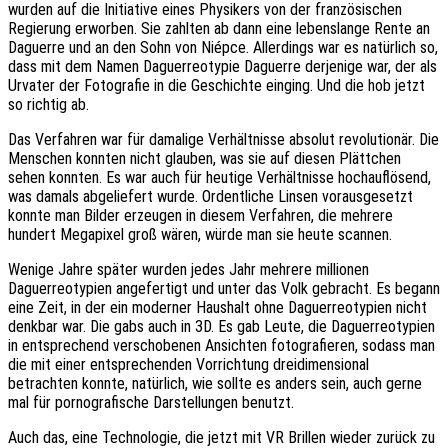
wurden auf die Initiative eines Physikers von der französischen
Regierung erworben. Sie zahlten ab dann eine lebenslange Rente an
Daguerre und an den Sohn von Niépce. Allerdings war es natürlich so,
dass mit dem Namen Daguerreotypie Daguerre derjenige war, der als
Urvater der Fotografie in die Geschichte einging. Und die hob jetzt
so richtig ab.
Das Verfahren war für damalige Verhältnisse absolut revolutionär. Die
Menschen konnten nicht glauben, was sie auf diesen Plättchen
sehen konnten. Es war auch für heutige Verhältnisse hochauflösend,
was damals abgeliefert wurde. Ordentliche Linsen vorausgesetzt
konnte man Bilder erzeugen in diesem Verfahren, die mehrere
hundert Megapixel groß wären, würde man sie heute scannen.
Wenige Jahre später wurden jedes Jahr mehrere millionen
Daguerreotypien angefertigt und unter das Volk gebracht. Es begann
eine Zeit, in der ein moderner Haushalt ohne Daguerreotypien nicht
denkbar war. Die gabs auch in 3D. Es gab Leute, die Daguerreotypien
in entsprechend verschobenen Ansichten fotografieren, sodass man
die mit einer entsprechenden Vorrichtung dreidimensional
betrachten konnte, natürlich, wie sollte es anders sein, auch gerne
mal für pornografische Darstellungen benutzt.
Auch das, eine Technologie, die jetzt mit VR Brillen wieder zurück zu