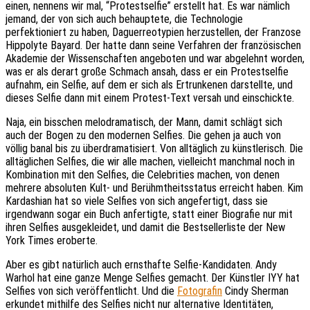
einen, nennens wir mal, “Protestselfie” erstellt hat. Es war nämlich
jemand, der von sich auch behauptete, die Technologie
perfektioniert zu haben, Daguerreotypien herzustellen, der Franzose
Hippolyte Bayard. Der hatte dann seine Verfahren der französischen
Akademie der Wissenschaften angeboten und war abgelehnt worden,
was er als derart große Schmach ansah, dass er ein Protestselfie
aufnahm, ein Selfie, auf dem er sich als Ertrunkenen darstellte, und
dieses Selfie dann mit einem Protest-Text versah und einschickte.
Naja, ein bisschen melodramatisch, der Mann, damit schlägt sich
auch der Bogen zu den modernen Selfies. Die gehen ja auch von
völlig banal bis zu überdramatisiert. Von alltäglich zu künstlerisch. Die
alltäglichen Selfies, die wir alle machen, vielleicht manchmal noch in
Kombination mit den Selfies, die Celebrities machen, von denen
mehrere absoluten Kult- und Berühmtheitsstatus erreicht haben. Kim
Kardashian hat so viele Selfies von sich angefertigt, dass sie
irgendwann sogar ein Buch anfertigte, statt einer Biografie nur mit
ihren Selfies ausgekleidet, und damit die Bestsellerliste der New
York Times eroberte.
Aber es gibt natürlich auch ernsthafte Selfie-Kandidaten. Andy
Warhol hat eine ganze Menge Selfies gemacht. Der Künstler IYY hat
Selfies von sich veröffentlicht. Und die
Fotografin
Cindy Sherman
erkundet mithilfe des Selfies nicht nur alternative Identitäten,