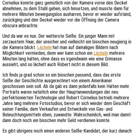
Cornelius konnte ganz gemütlich von der Kamera vorne den Deckel
abnehmen, zu dem Stuhl gehen, sich hinsetzen, und musste dann für
mehrere Minuten bewegungslos ausharren, bevor er wieder aufstand,
zurückging und den Deckel wieder vor die Öffnung der Camera
obscura anbrachte.
Und da war es nun. Der welterste Selfie. Ein junger Mann mit
zerzaustem Haar, der unsicher und vielleicht ein bisschen neugierig in
die Kamera blickt.
Lächeln
hat man auf damaligen Bildern nach
Möglichkeit vermieden, denn wer kann schon ein
Lächeln
mehrere
Minuten lang halten, ohne dass es irgendwann wie eine Grimasse
aussieht, und so lächelt auch Robert nicht in diesem Bild.
Ich finds ja grad schon so ein bisschen passend, dass das erste
Selfie der Geschichte ausgerechnet von einem Amerikaner
geschossen sein soll. Ab da gab es dann jedenfalls kein Halten mehr.
Portraits waren natürlich eine der Hauptanwendungen der neu
perfektionierten Technologie und Robert Cornelius betrieb mehrere
Jahre lang mehrere Fotostudios, bevor er sich wieder dem Geschäft
seiner Familie, dem Verkaufen und Entwickeln von Gas- und
Beleuchtungsmitteln eben, zuwandte. Wahrscheinlich, weil man damit
dann doch noch ein bisschen mehr Geld verdienen konnte.
Es gibt übrigens noch einen anderen Selfie-Kandidat, der kurz danach