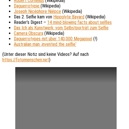
Robert Cornelius
(Wikipedia)
Daguerrotypie
(Wikipedia)
Joseph Nicéphore Niépce
(Wikipedia)
Das 2. Selfie kam von
Hippolyte Bayard
(Wikipedia)
Reader’s Digest –
14 mind-blowing facts about selfies
Das Ich als Kunstwerk: vom Selbstporträt zum Selfie
Camera Obscura
(Wikipedia)
Daguerrotypes mit über 140,000 Megapixel
(!)
Australian man ‚invented the selfie‘
(Unter dieser Notiz sind keine Videos? Auf nach
https://fotomenschen.net
)