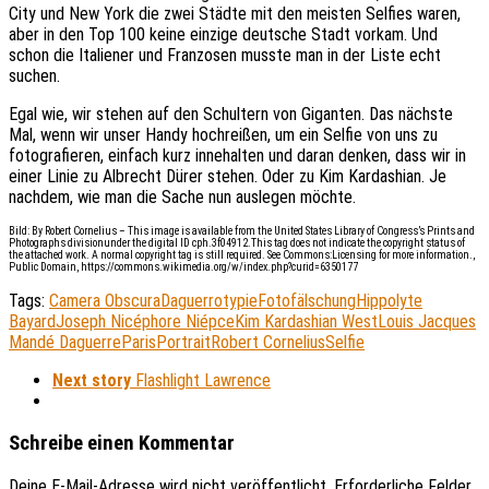
City und New York die zwei Städte mit den meisten Selfies waren,
aber in den Top 100 keine einzige deutsche Stadt vorkam. Und
schon die Italiener und Franzosen musste man in der Liste echt
suchen.
Egal wie, wir stehen auf den Schultern von Giganten. Das nächste
Mal, wenn wir unser Handy hochreißen, um ein Selfie von uns zu
fotografieren, einfach kurz innehalten und daran denken, dass wir in
einer Linie zu Albrecht Dürer stehen. Oder zu Kim Kardashian. Je
nachdem, wie man die Sache nun auslegen möchte.
Bild: By Robert Cornelius – This image is available from the United States Library of Congress’s Prints and
Photographs divisionunder the digital ID cph.3f04912.This tag does not indicate the copyright status of
the attached work. A normal copyright tag is still required. See Commons:Licensing for more information.,
Public Domain, https://commons.wikimedia.org/w/index.php?curid=6350177
Tags:
Camera Obscura
Daguerrotypie
Fotofälschung
Hippolyte
Bayard
Joseph Nicéphore Niépce
Kim Kardashian West
Louis Jacques
Mandé Daguerre
Paris
Portrait
Robert Cornelius
Selfie
Next story
Flashlight Lawrence
Schreibe einen Kommentar
Deine E-Mail-Adresse wird nicht veröffentlicht.
Erforderliche Felder