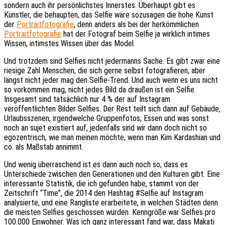
sondern auch ihr persönlichstes Innerstes. Überhaupt gibt es
Künstler, die behaupten, das Selfie wäre sozusagen die hohe Kunst
der
Portraitfotografie
, denn anders als bei der herkömmlichen
Portraitfotografie
hat der Fotograf beim Selfie ja wirklich intimes
Wissen, intimstes Wissen über das Model.
Und trotzdem sind Selfies nicht jedermanns Sache. Es gibt zwar eine
riesige Zahl Menschen, die sich gerne selbst fotografieren, aber
längst nicht jeder mag den Selfie-Trend. Und auch wenn es uns nicht
so vorkommen mag, nicht jedes Bild da draußen ist ein Selfie.
Insgesamt sind tatsächlich nur 4 % der auf Instagram
veröffentlichten Bilder Selfies. Der Rest teilt sich dann auf Gebäude,
Urlaubsszenen, irgendwelche Gruppenfotos, Essen und was sonst
noch an sujet existiert auf, jedenfalls sind wir dann doch nicht so
egozentrisch, wie man meinen möchte, wenn man Kim Kardashian und
co. als Maßstab annimmt.
Und wenig überraschend ist es dann auch noch so, dass es
Unterschiede zwischen den Generationen und den Kulturen gibt. Eine
interessante Statistik, die ich gefunden habe, stammt von der
Zeitschrift “Time”, die 2014 den Hashtag #Selfie auf Instagram
analysierte, und eine Rangliste erarbeitete, in welchen Städten denn
die meisten Selfies geschossen würden. Kenngröße war Selfies pro
100.000 Einwohner. Was ich ganz interessant fand war, dass Makati