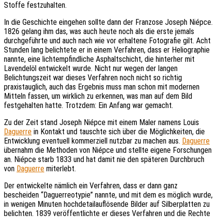
Stoffe festzuhalten.
In die Geschichte eingehen sollte dann der Franzose Joseph Niépce.
1826 gelang ihm das, was auch heute noch als die erste jemals
durchgeführte und auch nach wie vor erhaltene Fotografie gilt. Acht
Stunden lang belichtete er in einem Verfahren, dass er Heliographie
nannte, eine lichtempfindliche Asphaltschicht, die hinterher mit
Lavendelöl entwickelt wurde. Nicht nur wegen der langen
Belichtungszeit war dieses Verfahren noch nicht so richtig
praxistauglich, auch das Ergebnis muss man schon mit modernen
Mitteln fassen, um wirklich zu erkennen, was man auf dem Bild
festgehalten hatte. Trotzdem: Ein Anfang war gemacht.
Zu der Zeit stand Joseph Niépce mit einem Maler namens Louis
Daguerre
in Kontakt und tauschte sich über die Möglichkeiten, die
Entwicklung eventuell kommerziell nutzbar zu machen aus.
Daguerre
übernahm die Methoden von Niépce und stellte eigene Forschungen
an. Niépce starb 1833 und hat damit nie den späteren Durchbruch
von
Daguerre
miterlebt.
Der entwickelte nämlich ein Verfahren, dass er dann ganz
bescheiden “Daguerreotypie” nannte, und mit dem es möglich wurde,
in wenigen Minuten hochdetailauflösende Bilder auf Silberplatten zu
belichten. 1839 veröffentlichte er dieses Verfahren und die Rechte