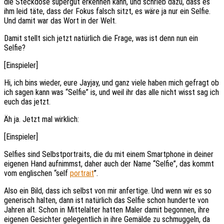
die Steckdose supergut erkennen kann, und schrieb dazu, dass es
ihm leid täte, dass der Fokus falsch sitzt, es wäre ja nur ein Selfie.
Und damit war das Wort in der Welt.
Damit stellt sich jetzt natürlich die Frage, was ist denn nun ein
Selfie?
[Einspieler]
Hi, ich bins wieder, eure Jayjay, und ganz viele haben mich gefragt ob
ich sagen kann was “Selfie” is, und weil ihr das alle nicht wisst sag ich
euch das jetzt.
Äh ja. Jetzt mal wirklich:
[Einspieler]
Selfies sind Selbstportraits, die du mit einem Smartphone in deiner
eigenen Hand aufnimmst, daher auch der Name “Selfie”, das kommt
vom englischen “self
portrait
”.
Also ein Bild, dass ich selbst von mir anfertige. Und wenn wir es so
generisch halten, dann ist natürlich das Selfie schon hunderte von
Jahren alt. Schon in Mittelalter hatten Maler damit begonnen, ihre
eigenen Gesichter gelegentlich in ihre Gemälde zu schmuggeln, da