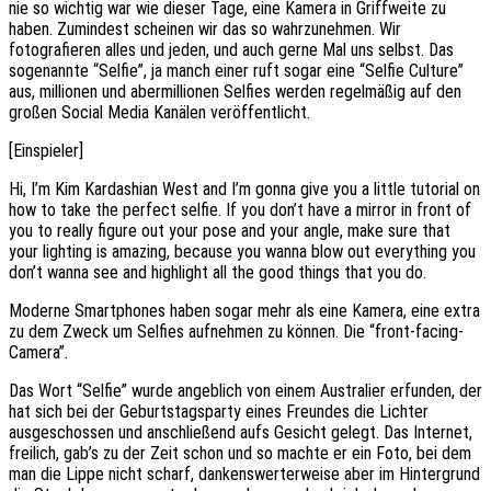
nie so wichtig war wie dieser Tage, eine Kamera in Griffweite zu
haben. Zumindest scheinen wir das so wahrzunehmen. Wir
fotografieren alles und jeden, und auch gerne Mal uns selbst. Das
sogenannte “Selfie”, ja manch einer ruft sogar eine “Selfie Culture”
aus, millionen und abermillionen Selfies werden regelmäßig auf den
großen Social Media Kanälen veröffentlicht.
[Einspieler]
Hi, I’m Kim Kardashian West and I’m gonna give you a little tutorial on
how to take the perfect selfie. If you don’t have a mirror in front of
you to really figure out your pose and your angle, make sure that
your lighting is amazing, because you wanna blow out everything you
don’t wanna see and highlight all the good things that you do.
Moderne Smartphones haben sogar mehr als eine Kamera, eine extra
zu dem Zweck um Selfies aufnehmen zu können. Die “front-facing-
Camera”.
Das Wort “Selfie” wurde angeblich von einem Australier erfunden, der
hat sich bei der Geburtstagsparty eines Freundes die Lichter
ausgeschossen und anschließend aufs Gesicht gelegt. Das Internet,
freilich, gab’s zu der Zeit schon und so machte er ein Foto, bei dem
man die Lippe nicht scharf, dankenswerterweise aber im Hintergrund