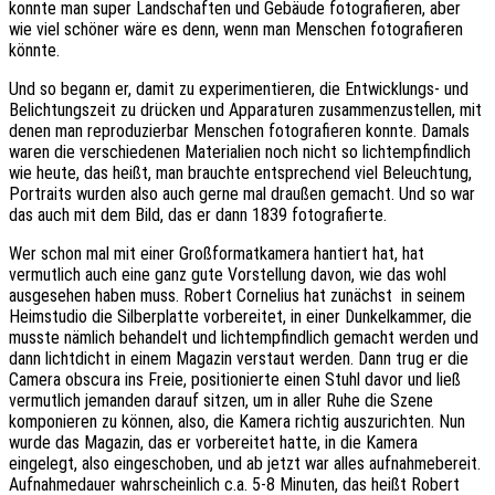
konnte man super Landschaften und Gebäude fotografieren, aber
wie viel schöner wäre es denn, wenn man Menschen fotografieren
könnte.
Und so begann er, damit zu experimentieren, die Entwicklungs- und
Belichtungszeit zu drücken und Apparaturen zusammenzustellen, mit
denen man reproduzierbar Menschen fotografieren konnte. Damals
waren die verschiedenen Materialien noch nicht so lichtempfindlich
wie heute, das heißt, man brauchte entsprechend viel Beleuchtung,
Portraits wurden also auch gerne mal draußen gemacht. Und so war
das auch mit dem Bild, das er dann 1839 fotografierte.
Wer schon mal mit einer Großformatkamera hantiert hat, hat
vermutlich auch eine ganz gute Vorstellung davon, wie das wohl
ausgesehen haben muss. Robert Cornelius hat zunächst in seinem
Heimstudio die Silberplatte vorbereitet, in einer Dunkelkammer, die
musste nämlich behandelt und lichtempfindlich gemacht werden und
dann lichtdicht in einem Magazin verstaut werden. Dann trug er die
Camera obscura ins Freie, positionierte einen Stuhl davor und ließ
vermutlich jemanden darauf sitzen, um in aller Ruhe die Szene
komponieren zu können, also, die Kamera richtig auszurichten. Nun
wurde das Magazin, das er vorbereitet hatte, in die Kamera
eingelegt, also eingeschoben, und ab jetzt war alles aufnahmebereit.
Aufnahmedauer wahrscheinlich c.a. 5-8 Minuten, das heißt Robert