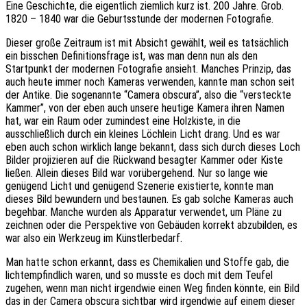
Eine Geschichte, die eigentlich ziemlich kurz ist. 200 Jahre. Grob.
1820 – 1840 war die Geburtsstunde der modernen Fotografie.
Dieser große Zeitraum ist mit Absicht gewählt, weil es tatsächlich
ein bisschen Definitionsfrage ist, was man denn nun als den
Startpunkt der modernen Fotografie ansieht. Manches Prinzip, das
auch heute immer noch Kameras verwenden, kannte man schon seit
der Antike. Die sogenannte “Camera obscura”, also die “versteckte
Kammer”, von der eben auch unsere heutige Kamera ihren Namen
hat, war ein Raum oder zumindest eine Holzkiste, in die
ausschließlich durch ein kleines Löchlein Licht drang. Und es war
eben auch schon wirklich lange bekannt, dass sich durch dieses Loch
Bilder projizieren auf die Rückwand besagter Kammer oder Kiste
ließen. Allein dieses Bild war vorübergehend. Nur so lange wie
genügend Licht und genügend Szenerie existierte, konnte man
dieses Bild bewundern und bestaunen. Es gab solche Kameras auch
begehbar. Manche wurden als Apparatur verwendet, um Pläne zu
zeichnen oder die Perspektive von Gebäuden korrekt abzubilden, es
war also ein Werkzeug im Künstlerbedarf.
Man hatte schon erkannt, dass es Chemikalien und Stoffe gab, die
lichtempfindlich waren, und so musste es doch mit dem Teufel
zugehen, wenn man nicht irgendwie einen Weg finden könnte, ein Bild
das in der Camera obscura sichtbar wird irgendwie auf einem dieser