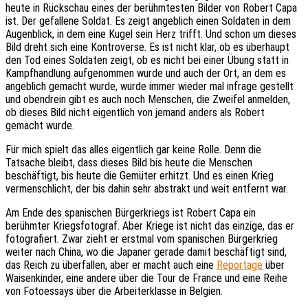
heute in Rückschau eines der berühmtesten Bilder von Robert Capa
ist. Der gefallene Soldat. Es zeigt angeblich einen Soldaten in dem
Augenblick, in dem eine Kugel sein Herz trifft. Und schon um dieses
Bild dreht sich eine Kontroverse. Es ist nicht klar, ob es überhaupt
den Tod eines Soldaten zeigt, ob es nicht bei einer Übung statt in
Kampfhandlung aufgenommen wurde und auch der Ort, an dem es
angeblich gemacht wurde, wurde immer wieder mal infrage gestellt
und obendrein gibt es auch noch Menschen, die Zweifel anmelden,
ob dieses Bild nicht eigentlich von jemand anders als Robert
gemacht wurde.
Für mich spielt das alles eigentlich gar keine Rolle. Denn die
Tatsache bleibt, dass dieses Bild bis heute die Menschen
beschäftigt, bis heute die Gemüter erhitzt. Und es einen Krieg
vermenschlicht, der bis dahin sehr abstrakt und weit entfernt war.
Am Ende des spanischen Bürgerkriegs ist Robert Capa ein
berühmter Kriegsfotograf. Aber Kriege ist nicht das einzige, das er
fotografiert. Zwar zieht er erstmal vom spanischen Bürgerkrieg
weiter nach China, wo die Japaner gerade damit beschäftigt sind,
das Reich zu überfallen, aber er macht auch eine
Reportage
über
Waisenkinder, eine andere über die Tour de France und eine Reihe
von Fotoessays über die Arbeiterklasse in Belgien.