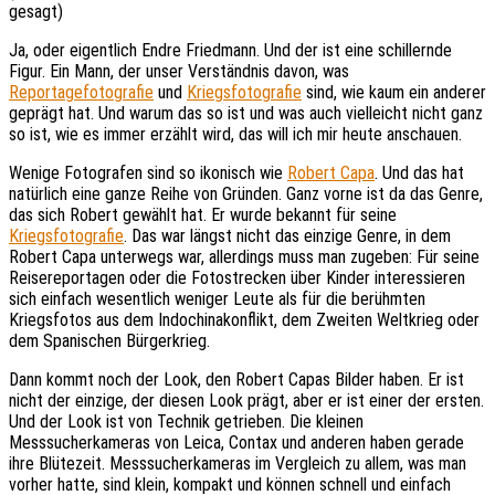
gesagt)
Ja, oder eigentlich Endre Friedmann. Und der ist eine schillernde
Figur. Ein Mann, der unser Verständnis davon, was
Reportagefotografie
und
Kriegsfotografie
sind, wie kaum ein anderer
geprägt hat. Und warum das so ist und was auch vielleicht nicht ganz
so ist, wie es immer erzählt wird, das will ich mir heute anschauen.
Wenige Fotografen sind so ikonisch wie
Robert Capa
. Und das hat
natürlich eine ganze Reihe von Gründen. Ganz vorne ist da das Genre,
das sich Robert gewählt hat. Er wurde bekannt für seine
Kriegsfotografie
. Das war längst nicht das einzige Genre, in dem
Robert Capa unterwegs war, allerdings muss man zugeben: Für seine
Reisereportagen oder die Fotostrecken über Kinder interessieren
sich einfach wesentlich weniger Leute als für die berühmten
Kriegsfotos aus dem Indochinakonflikt, dem Zweiten Weltkrieg oder
dem Spanischen Bürgerkrieg.
Dann kommt noch der Look, den Robert Capas Bilder haben. Er ist
nicht der einzige, der diesen Look prägt, aber er ist einer der ersten.
Und der Look ist von Technik getrieben. Die kleinen
Messsucherkameras von Leica, Contax und anderen haben gerade
ihre Blütezeit. Messsucherkameras im Vergleich zu allem, was man
vorher hatte, sind klein, kompakt und können schnell und einfach