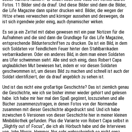
Fotos. 11 Bilder sind da drauf. Und diese Bilder sind dann die Bilder,
die Life Magazine dann später drucken wird. Bilder, die wegen der
Hitze etwas verwaschen und körniger aussehen und deswegen, da
ist sich irgendwie jeder einig, auch dynamischer wirken.
Es sei ja ein Zettel mit dabei gewesen mit ein paar Notizen für die
Aufnahmen und die sind dann die Grundlage für das Life Magazine,
entsprechende Bildunterschriften zu drucken. Da ist ein Bild, in dem
sich Soldaten vor feindlichem Feuer hinter den Stahlbarrikaden
verbarrikadieren. Oder ein anderes Bild, in dem man einen Soldaten
ans Ufer schwimmen sieht. Alle sind sich einig, dass Robert Capa
unglaublichen Mut bewiesen hat, indem er vor diesen Soldaten
geschwommen ist, um dieses Bild zu machen und schnell ist auch der
Soldat identifiziert, der da drauf angeblich zu sehen ist.
Und ist das nicht eine großartige Geschichte? Das ist ziemlich genau
die Geschichte, wie ich sie bisher immer wieder gehört und gelesen
habe. Ich habe mir hier mal den Spaß gegönnt, loszuziehen und alle
Bücher zusammenzutragen, in denen Fotos von der Normandie
zusammen mit dieser Geschichte abgedruckt sind. Und ich habe
inzwischen 6 Versionen von dieser Geschichte hier in meiner kleinen
Minibibliothek gefunden. Plus die Variante von Robert Capa selbst in
„Slightly out of Focus“, die ich als Hörbuch habe und die Interviews
von John Morris. Hammer. Nur sehr wahrscheinlich so nicht ganz