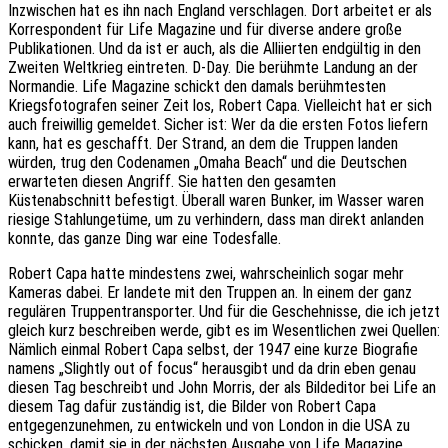
Inzwischen hat es ihn nach England verschlagen. Dort arbeitet er als
Korrespondent für Life Magazine und für diverse andere große
Publikationen. Und da ist er auch, als die Alliierten endgültig in den
Zweiten Weltkrieg eintreten. D-Day. Die berühmte Landung an der
Normandie. Life Magazine schickt den damals berühmtesten
Kriegsfotografen seiner Zeit los, Robert Capa. Vielleicht hat er sich
auch freiwillig gemeldet. Sicher ist: Wer da die ersten Fotos liefern
kann, hat es geschafft. Der Strand, an dem die Truppen landen
würden, trug den Codenamen „Omaha Beach“ und die Deutschen
erwarteten diesen Angriff. Sie hatten den gesamten
Küstenabschnitt befestigt. Überall waren Bunker, im Wasser waren
riesige Stahlungetüme, um zu verhindern, dass man direkt anlanden
konnte, das ganze Ding war eine Todesfalle.
Robert Capa hatte mindestens zwei, wahrscheinlich sogar mehr
Kameras dabei. Er landete mit den Truppen an. In einem der ganz
regulären Truppentransporter. Und für die Geschehnisse, die ich jetzt
gleich kurz beschreiben werde, gibt es im Wesentlichen zwei Quellen:
Nämlich einmal Robert Capa selbst, der 1947 eine kurze Biografie
namens „Slightly out of focus“ herausgibt und da drin eben genau
diesen Tag beschreibt und John Morris, der als Bildeditor bei Life an
diesem Tag dafür zuständig ist, die Bilder von Robert Capa
entgegenzunehmen, zu entwickeln und von London in die USA zu
schicken, damit sie in der nächsten Ausgabe von Life Magazine