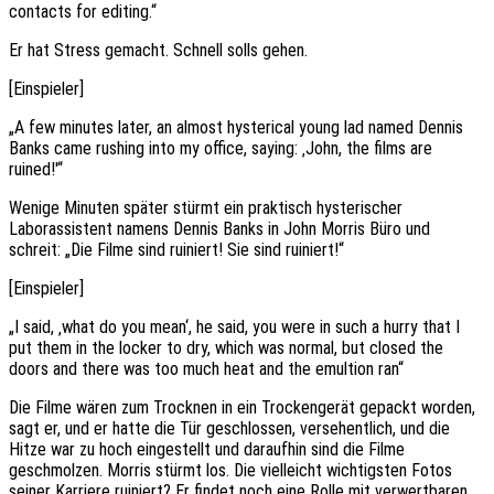
contacts for editing.“
Er hat Stress gemacht. Schnell solls gehen.
[Einspieler]
„A few minutes later, an almost hysterical young lad named Dennis
Banks came rushing into my office, saying: ‚John, the films are
ruined!'“
Wenige Minuten später stürmt ein praktisch hysterischer
Laborassistent namens Dennis Banks in John Morris Büro und
schreit: „Die Filme sind ruiniert! Sie sind ruiniert!“
[Einspieler]
„I said, ‚what do you mean‘, he said, you were in such a hurry that I
put them in the locker to dry, which was normal, but closed the
doors and there was too much heat and the emultion ran“
Die Filme wären zum Trocknen in ein Trockengerät gepackt worden,
sagt er, und er hatte die Tür geschlossen, versehentlich, und die
Hitze war zu hoch eingestellt und daraufhin sind die Filme
geschmolzen. Morris stürmt los. Die vielleicht wichtigsten Fotos
seiner Karriere ruiniert? Er findet noch eine Rolle mit verwertbaren