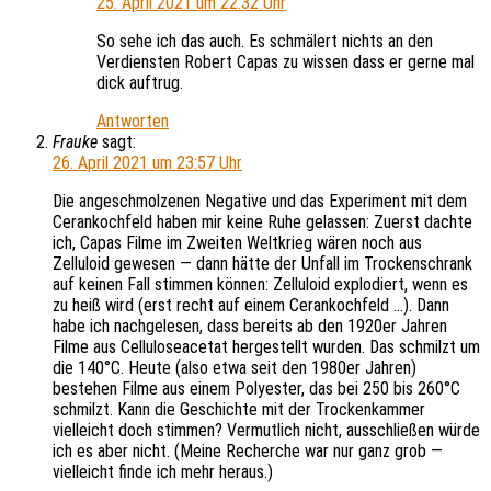
25. April 2021 um 22:32 Uhr
So sehe ich das auch. Es schmälert nichts an den
Verdiensten Robert Capas zu wissen dass er gerne mal
dick auftrug.
Antworten
Frauke
sagt:
26. April 2021 um 23:57 Uhr
Die angeschmolzenen Negative und das Experiment mit dem
Cerankochfeld haben mir keine Ruhe gelassen: Zuerst dachte
ich, Capas Filme im Zweiten Weltkrieg wären noch aus
Zelluloid gewesen — dann hätte der Unfall im Trockenschrank
auf keinen Fall stimmen können: Zelluloid explodiert, wenn es
zu heiß wird (erst recht auf einem Cerankochfeld …). Dann
habe ich nachgelesen, dass bereits ab den 1920er Jahren
Filme aus Celluloseacetat hergestellt wurden. Das schmilzt um
die 140°C. Heute (also etwa seit den 1980er Jahren)
bestehen Filme aus einem Polyester, das bei 250 bis 260°C
schmilzt. Kann die Geschichte mit der Trockenkammer
vielleicht doch stimmen? Vermutlich nicht, ausschließen würde
ich es aber nicht. (Meine Recherche war nur ganz grob —
vielleicht finde ich mehr heraus.)