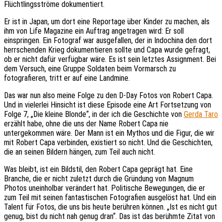
Flüchtlingsströme dokumentiert.
Er ist in Japan, um dort eine Reportage über Kinder zu machen, als
ihm von Life Magazine ein Auftrag angetragen wird: Er soll
einspringen. Ein Fotograf war ausgefallen, der in Indochina den dort
herrschenden Krieg dokumentieren sollte und Capa wurde gefragt,
ob er nicht dafür verfügbar wäre. Es ist sein letztes Assignment. Bei
dem Versuch, eine Gruppe Soldaten beim Vormarsch zu
fotografieren, tritt er auf eine Landmine.
Das war nun also meine Folge zu den D-Day Fotos von Robert Capa.
Und in vielerlei Hinsicht ist diese Episode eine Art Fortsetzung von
Folge 7, „Die kleine Blonde“, in der ich die Geschichte von
Gerda Taro
erzählt habe, ohne die uns der Name Robert Capa nie
untergekommen wäre. Der Mann ist ein Mythos und die Figur, die wir
mit Robert Capa verbinden, existiert so nicht. Und die Geschichten,
die an seinen Bildern hängen, zum Teil auch nicht.
Was bleibt, ist ein Bildstil, den Robert Capa geprägt hat. Eine
Branche, die er nicht zuletzt durch die Gründung von Magnum
Photos uneinholbar verändert hat. Politische Bewegungen, die er
zum Teil mit seinen fantastischen Fotografien ausgelöst hat. Und ein
Talent für Fotos, die uns bis heute berühren können. „Ist es nicht gut
genug, bist du nicht nah genug dran“. Das ist das berühmte Zitat von