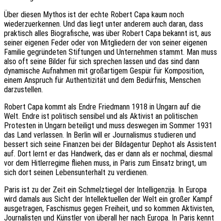
Über diesen Mythos ist der echte Robert Capa kaum noch
wiederzuerkennen. Und das liegt unter anderem auch daran, dass
praktisch alles Biografische, was über Robert Capa bekannt ist, aus
seiner eigenen Feder oder von Mitgliedern der von seiner eigenen
Familie gegründeten Stiftungen und Unternehmen stammt. Man muss
also oft seine Bilder für sich sprechen lassen und das sind dann
dynamische Aufnahmen mit großartigem Gespür für Komposition,
einem Anspruch für Authentizität und dem Bedürfnis, Menschen
darzustellen.
Robert Capa kommt als Endre Friedmann 1918 in Ungarn auf die
Welt. Endre ist politisch sensibel und als Aktivist an politischen
Protesten in Ungarn beteiligt und muss deswegen im Sommer 1931
das Land verlassen. In Berlin will er Journalismus studieren und
bessert sich seine Finanzen bei der Bildagentur Dephot als Assistent
auf. Dort lernt er das Handwerk, das er dann als er nochmal, diesmal
vor dem Hitlerregime fliehen muss, in Paris zum Einsatz bringt, um
sich dort seinen Lebensunterhalt zu verdienen.
Paris ist zu der Zeit ein Schmelztiegel der Intelligenzija. In Europa
wird damals aus Sicht der Intellektuellen der Welt ein großer Kampf
ausgetragen, Faschismus gegen Freiheit, und so kommen Aktivisten,
Journalisten und Künstler von überall her nach Europa. In Paris kennt