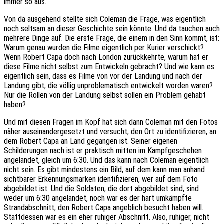
immer so aus.
Von da ausgehend stellte sich Coleman die Frage, was eigentlich
noch seltsam an dieser Geschichte sein könnte. Und da tauchen auch
mehrere Dinge auf. Die erste Frage, die einem in den Sinn kommt, ist:
Warum genau wurden die Filme eigentlich per Kurier verschickt?
Wenn Robert Capa doch nach London zurückkehrte, warum hat er
diese Filme nicht selbst zum Entwickeln gebracht? Und wie kann es
eigentlich sein, dass es Filme von vor der Landung und nach der
Landung gibt, die völlig unproblematisch entwickelt worden waren?
Nur die Rollen von der Landung selbst sollen ein Problem gehabt
haben?
Und mit diesen Fragen im Kopf hat sich dann Coleman mit den Fotos
näher auseinandergesetzt und versucht, den Ort zu identifizieren, an
dem Robert Capa an Land gegangen ist. Seiner eigenen
Schilderungen nach ist er praktisch mitten im Kampfgeschehen
angelandet, gleich um 6:30. Und das kann nach Coleman eigentlich
nicht sein. Es gibt mindestens ein Bild, auf dem kann man anhand
sichtbarer Erkennungsmarken identifizieren, wer auf dem Foto
abgebildet ist. Und die Soldaten, die dort abgebildet sind, sind
weder um 6:30 angelandet, noch war es der hart umkämpfte
Strandabschnitt, den Robert Capa angeblich besucht haben will.
Stattdessen war es ein eher ruhiger Abschnitt. Also, ruhiger, nicht