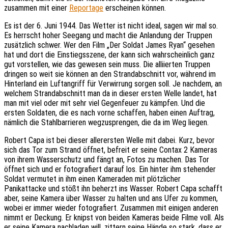
zusammen mit einer
Reportage
erscheinen können.
Es ist der 6. Juni 1944. Das Wetter ist nicht ideal, sagen wir mal so.
Es herrscht hoher Seegang und macht die Anlandung der Truppen
zusätzlich schwer. Wer den Film „Der Soldat James Ryan“ gesehen
hat und dort die Einstiegsszene, der kann sich wahrscheinlich ganz
gut vorstellen, wie das gewesen sein muss. Die alliierten Truppen
dringen so weit sie können an den Strandabschnitt vor, während im
Hinterland ein Luftangriff für Verwirrung sorgen soll. Je nachdem, an
welchem Strandabschnitt man da in dieser ersten Welle landet, hat
man mit viel oder mit sehr viel Gegenfeuer zu kämpfen. Und die
ersten Soldaten, die es nach vorne schaffen, haben einen Auftrag,
nämlich die Stahlbarrieren wegzusprengen, die da im Weg liegen.
Robert Capa ist bei dieser allerersten Welle mit dabei. Kurz, bevor
sich das Tor zum Strand öffnet, befreit er seine Contax 2 Kameras
von ihrem Wasserschutz und fängt an, Fotos zu machen. Das Tor
öffnet sich und er fotografiert darauf los. Ein hinter ihm stehender
Soldat vermutet in ihm einen Kameraden mit plötzlicher
Panikattacke und stößt ihn beherzt ins Wasser. Robert Capa schafft
aber, seine Kamera über Wasser zu halten und ans Ufer zu kommen,
wobei er immer wieder fotografiert. Zusammen mit einigen anderen
nimmt er Deckung. Er knipst von beiden Kameras beide Filme voll. Als
er seine Kamera nachladen will, zittern seine Hände so stark, dass er