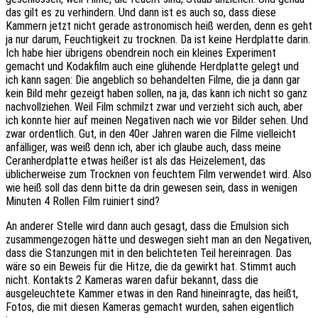
das gilt es zu verhindern. Und dann ist es auch so, dass diese
Kammern jetzt nicht gerade astronomisch heiß werden, denn es geht
ja nur darum, Feuchtigkeit zu trocknen. Da ist keine Herdplatte darin.
Ich habe hier übrigens obendrein noch ein kleines Experiment
gemacht und Kodakfilm auch eine glühende Herdplatte gelegt und
ich kann sagen: Die angeblich so behandelten Filme, die ja dann gar
kein Bild mehr gezeigt haben sollen, na ja, das kann ich nicht so ganz
nachvollziehen. Weil Film schmilzt zwar und verzieht sich auch, aber
ich konnte hier auf meinen Negativen nach wie vor Bilder sehen. Und
zwar ordentlich. Gut, in den 40er Jahren waren die Filme vielleicht
anfälliger, was weiß denn ich, aber ich glaube auch, dass meine
Ceranherdplatte etwas heißer ist als das Heizelement, das
üblicherweise zum Trocknen von feuchtem Film verwendet wird. Also
wie heiß soll das denn bitte da drin gewesen sein, dass in wenigen
Minuten 4 Rollen Film ruiniert sind?
An anderer Stelle wird dann auch gesagt, dass die Emulsion sich
zusammengezogen hätte und deswegen sieht man an den Negativen,
dass die Stanzungen mit in den belichteten Teil hereinragen. Das
wäre so ein Beweis für die Hitze, die da gewirkt hat. Stimmt auch
nicht. Kontakts 2 Kameras waren dafür bekannt, dass die
ausgeleuchtete Kammer etwas in den Rand hineinragte, das heißt,
Fotos, die mit diesen Kameras gemacht wurden, sahen eigentlich