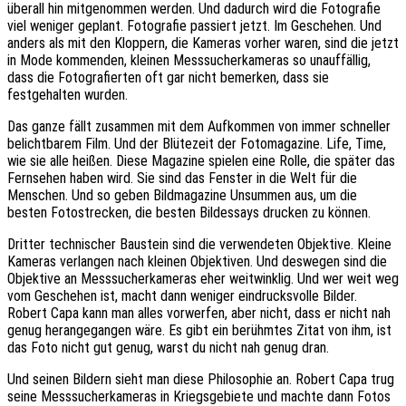
überall hin mitgenommen werden. Und dadurch wird die Fotografie
viel weniger geplant. Fotografie passiert jetzt. Im Geschehen. Und
anders als mit den Kloppern, die Kameras vorher waren, sind die jetzt
in Mode kommenden, kleinen Messsucherkameras so unauffällig,
dass die Fotografierten oft gar nicht bemerken, dass sie
festgehalten wurden.
Das ganze fällt zusammen mit dem Aufkommen von immer schneller
belichtbarem Film. Und der Blütezeit der Fotomagazine. Life, Time,
wie sie alle heißen. Diese Magazine spielen eine Rolle, die später das
Fernsehen haben wird. Sie sind das Fenster in die Welt für die
Menschen. Und so geben Bildmagazine Unsummen aus, um die
besten Fotostrecken, die besten Bildessays drucken zu können.
Dritter technischer Baustein sind die verwendeten Objektive. Kleine
Kameras verlangen nach kleinen Objektiven. Und deswegen sind die
Objektive an Messsucherkameras eher weitwinklig. Und wer weit weg
vom Geschehen ist, macht dann weniger eindrucksvolle Bilder.
Robert Capa kann man alles vorwerfen, aber nicht, dass er nicht nah
genug herangegangen wäre. Es gibt ein berühmtes Zitat von ihm, ist
das Foto nicht gut genug, warst du nicht nah genug dran.
Und seinen Bildern sieht man diese Philosophie an. Robert Capa trug
seine Messsucherkameras in Kriegsgebiete und machte dann Fotos