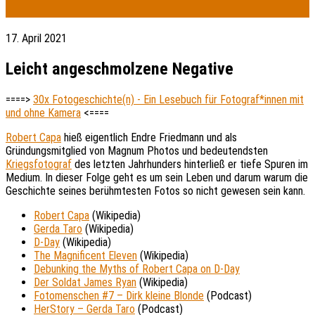
17. April 2021
Leicht angeschmolzene Negative
====>
30x Fotogeschichte(n) - Ein Lesebuch für Fotograf*innen mit
und ohne Kamera
<====
Robert Capa
hieß eigentlich Endre Friedmann und als
Gründungsmitglied von Magnum Photos und bedeutendsten
Kriegsfotograf
des letzten Jahrhunders hinterließ er tiefe Spuren im
Medium. In dieser Folge geht es um sein Leben und darum warum die
Geschichte seines berühmtesten Fotos so nicht gewesen sein kann.
Robert Capa
(Wikipedia)
Gerda Taro
(Wikipedia)
D-Day
(Wikipedia)
The Magnificent Eleven
(Wikipedia)
Debunking the Myths of Robert Capa on D-Day
Der Soldat James Ryan
(Wikipedia)
Fotomenschen #7 – Dirk kleine Blonde
(Podcast)
HerStory – Gerda Taro
(Podcast)