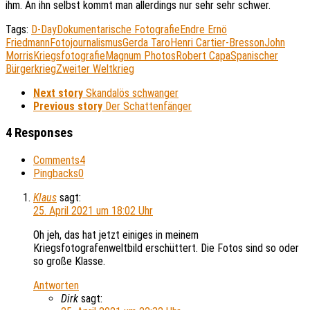
ihm. An ihn selbst kommt man allerdings nur sehr sehr schwer.
Tags:
D-Day
Dokumentarische Fotografie
Endre Ernö
Friedmann
Fotojournalismus
Gerda Taro
Henri Cartier-Bresson
John
Morris
Kriegsfotografie
Magnum Photos
Robert Capa
Spanischer
Bürgerkrieg
Zweiter Weltkrieg
Next story
Skandalös schwanger
Previous story
Der Schattenfänger
4 Responses
Comments
4
Pingbacks
0
Klaus
sagt:
25. April 2021 um 18:02 Uhr
Oh jeh, das hat jetzt einiges in meinem
Kriegsfotografenweltbild erschüttert. Die Fotos sind so oder
so große Klasse.
Antworten
Dirk
sagt: