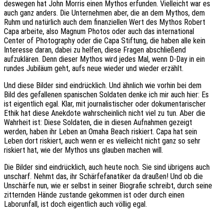
deswegen hat John Morris einen Mythos erfunden. Vielleicht war es
auch ganz anders. Die Unternehmen aber, die an dem Mythos, dem
Ruhm und natürlich auch dem finanziellen Wert des Mythos Robert
Capa arbeite, also Magnum Photos oder auch das international
Center of Photography oder die Capa Stiftung, die haben alle kein
Interesse daran, dabei zu helfen, diese Fragen abschließend
aufzuklären. Denn dieser Mythos wird jedes Mal, wenn D-Day in ein
rundes Jubiläum geht, aufs neue wieder und wieder erzählt.
Und diese Bilder sind eindrücklich. Und ähnlich wie vorhin bei dem
Bild des gefallenen spanischen Soldaten denke ich mir auch hier: Es
ist eigentlich egal. Klar, mit journalistischer oder dokumentarischer
Ethik hat diese Anekdote wahrscheinlich nicht viel zu tun. Aber die
Wahrheit ist: Diese Soldaten, die in diesen Aufnahmen gezeigt
werden, haben ihr Leben an Omaha Beach riskiert. Capa hat sein
Leben dort riskiert, auch wenn er es vielleicht nicht ganz so sehr
riskiert hat, wie der Mythos uns glauben machen will.
Die Bilder sind eindrücklich, auch heute noch. Sie sind übrigens auch
unscharf. Nehmt das, ihr Schärfefanatiker da draußen! Und ob die
Unschärfe nun, wie er selbst in seiner Biografie schreibt, durch seine
zitternden Hände zustande gekommen ist oder durch einen
Laborunfall, ist doch eigentlich auch völlig egal.