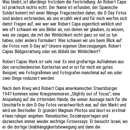
Was bleibt, ist allerdings trotzdem die Feststellung: An Robert Capa
ist praktisch nichts echt. Der Name ist erfunden, der Spanische
Soldat kommt mit einer Menge Fragezeichen daher, die D-Day Fotos
sind anders entstanden, als uns erzählt wird und für mich werfen sich
damit Fragen auf, wie wer war Robert Capa eigentlich wirklich und
wie oft schauen wir uns Bilder an, von denen wir glauben, zu wissen,
was sie zeigen, die mit der Wirklichkeit nicht ganz so viel zu tun
haben, oder anders formuliert: Was schauen wir uns beim Blick auf
die Fotos vom D-Day an? Unsere eigenen Überzeugungen, Robert
Capas Bildgestaltung oder ein Abbild der Wirklichkeit?
Robert Capas Werk ist sehr real. Es sind großartige Aufnahmen aus
den verschiedensten Kontexten und er ist für mich ein gutes
Beispiel, wie Fotografinnen und Fotografen manchmal auf ein oder
zwei Dinge reduziert werden.
Nach dem Krieg wird Robert Capa amerikanischer Staatsbürger.
1947 kommen seine Kriegsmemoiren „Slightly out of focus“, eine
Anspielung auf die zitternden Hände, die seiner Aussage nach für die
Unschärfe in den D-Day Fotos verantwortlich war, auf den Markt und
wird ein Bestseller. Er gründet Magnum Photos und lässt es erstmal
etwas ruhiger angehen. Reisebücher, Sozialreportagen und
dazwischen immer wieder wichtige Fotoessays. Er besucht Israel, wo
er die dortige Unabhängigkeitsbewegung und dann die