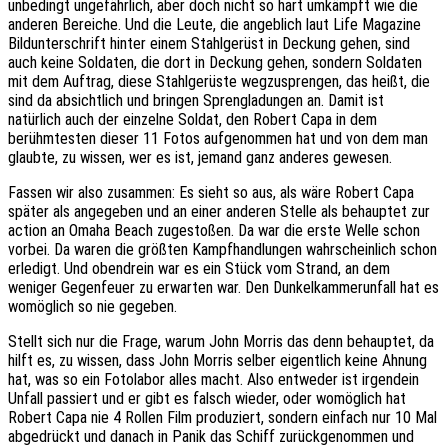
unbedingt ungefährlich, aber doch nicht so hart umkämpft wie die
anderen Bereiche. Und die Leute, die angeblich laut Life Magazine
Bildunterschrift hinter einem Stahlgerüst in Deckung gehen, sind
auch keine Soldaten, die dort in Deckung gehen, sondern Soldaten
mit dem Auftrag, diese Stahlgerüste wegzusprengen, das heißt, die
sind da absichtlich und bringen Sprengladungen an. Damit ist
natürlich auch der einzelne Soldat, den Robert Capa in dem
berühmtesten dieser 11 Fotos aufgenommen hat und von dem man
glaubte, zu wissen, wer es ist, jemand ganz anderes gewesen.
Fassen wir also zusammen: Es sieht so aus, als wäre Robert Capa
später als angegeben und an einer anderen Stelle als behauptet zur
action an Omaha Beach zugestoßen. Da war die erste Welle schon
vorbei. Da waren die größten Kampfhandlungen wahrscheinlich schon
erledigt. Und obendrein war es ein Stück vom Strand, an dem
weniger Gegenfeuer zu erwarten war. Den Dunkelkammerunfall hat es
womöglich so nie gegeben.
Stellt sich nur die Frage, warum John Morris das denn behauptet, da
hilft es, zu wissen, dass John Morris selber eigentlich keine Ahnung
hat, was so ein Fotolabor alles macht. Also entweder ist irgendein
Unfall passiert und er gibt es falsch wieder, oder womöglich hat
Robert Capa nie 4 Rollen Film produziert, sondern einfach nur 10 Mal
abgedrückt und danach in Panik das Schiff zurückgenommen und