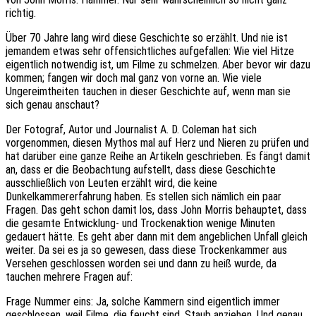
richtig.
Über 70 Jahre lang wird diese Geschichte so erzählt. Und nie ist
jemandem etwas sehr offensichtliches aufgefallen: Wie viel Hitze
eigentlich notwendig ist, um Filme zu schmelzen. Aber bevor wir dazu
kommen; fangen wir doch mal ganz von vorne an. Wie viele
Ungereimtheiten tauchen in dieser Geschichte auf, wenn man sie
sich genau anschaut?
Der Fotograf, Autor und Journalist A. D. Coleman hat sich
vorgenommen, diesen Mythos mal auf Herz und Nieren zu prüfen und
hat darüber eine ganze Reihe an Artikeln geschrieben. Es fängt damit
an, dass er die Beobachtung aufstellt, dass diese Geschichte
ausschließlich von Leuten erzählt wird, die keine
Dunkelkammererfahrung haben. Es stellen sich nämlich ein paar
Fragen. Das geht schon damit los, dass John Morris behauptet, dass
die gesamte Entwicklung- und Trockenaktion wenige Minuten
gedauert hätte. Es geht aber dann mit dem angeblichen Unfall gleich
weiter. Da sei es ja so gewesen, dass diese Trockenkammer aus
Versehen geschlossen worden sei und dann zu heiß wurde, da
tauchen mehrere Fragen auf:
Frage Nummer eins: Ja, solche Kammern sind eigentlich immer
geschlossen, weil Filme, die feucht sind, Staub anziehen. Und genau