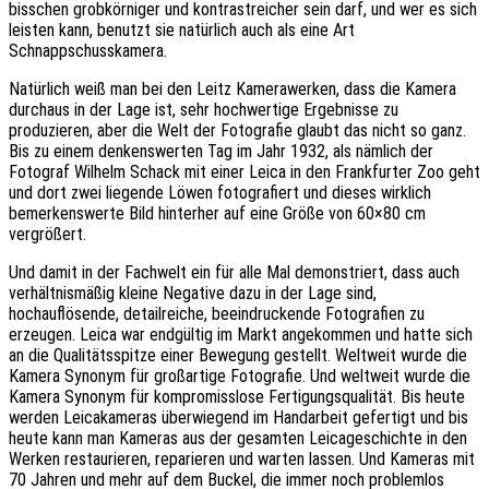
bisschen grobkörniger und kontrastreicher sein darf, und wer es sich
leisten kann, benutzt sie natürlich auch als eine Art
Schnappschusskamera.
Natürlich weiß man bei den Leitz Kamerawerken, dass die Kamera
durchaus in der Lage ist, sehr hochwertige Ergebnisse zu
produzieren, aber die Welt der Fotografie glaubt das nicht so ganz.
Bis zu einem denkenswerten Tag im Jahr 1932, als nämlich der
Fotograf Wilhelm Schack mit einer Leica in den Frankfurter Zoo geht
und dort zwei liegende Löwen fotografiert und dieses wirklich
bemerkenswerte Bild hinterher auf eine Größe von 60×80 cm
vergrößert.
Und damit in der Fachwelt ein für alle Mal demonstriert, dass auch
verhältnismäßig kleine Negative dazu in der Lage sind,
hochauflösende, detailreiche, beeindruckende Fotografien zu
erzeugen. Leica war endgültig im Markt angekommen und hatte sich
an die Qualitätsspitze einer Bewegung gestellt. Weltweit wurde die
Kamera Synonym für großartige Fotografie. Und weltweit wurde die
Kamera Synonym für kompromisslose Fertigungsqualität. Bis heute
werden Leicakameras überwiegend im Handarbeit gefertigt und bis
heute kann man Kameras aus der gesamten Leicageschichte in den
Werken restaurieren, reparieren und warten lassen. Und Kameras mit
70 Jahren und mehr auf dem Buckel, die immer noch problemlos