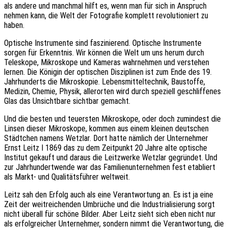
als andere und manchmal hilft es, wenn man für sich in Anspruch
nehmen kann, die Welt der Fotografie komplett revolutioniert zu
haben.
Optische Instrumente sind faszinierend. Optische Instrumente
sorgen für Erkenntnis. Wir können die Welt um uns herum durch
Teleskope, Mikroskope und Kameras wahrnehmen und verstehen
lernen. Die Königin der optischen Disziplinen ist zum Ende des 19.
Jahrhunderts die Mikroskopie. Lebensmitteltechnik, Baustoffe,
Medizin, Chemie, Physik, allerorten wird durch speziell geschliffenes
Glas das Unsichtbare sichtbar gemacht.
Und die besten und teuersten Mikroskope, oder doch zumindest die
Linsen dieser Mikroskope, kommen aus einem kleinen deutschen
Städtchen namens Wetzlar. Dort hatte nämlich der Unternehmer
Ernst Leitz I 1869 das zu dem Zeitpunkt 20 Jahre alte optische
Institut gekauft und daraus die Leitzwerke Wetzlar gegründet. Und
zur Jahrhundertwende war das Familienunternehmen fest etabliert
als Markt- und Qualitätsführer weltweit.
Leitz sah den Erfolg auch als eine Verantwortung an. Es ist ja eine
Zeit der weitreichenden Umbrüche und die Industrialisierung sorgt
nicht überall für schöne Bilder. Aber Leitz sieht sich eben nicht nur
als erfolgreicher Unternehmer, sondern nimmt die Verantwortung, die