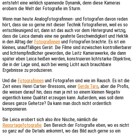
entsteht eine wirklich spannende Dynamik, denn diese Kameras
erobern die Welt der Fotografie im Sturm.
Wenn man heute Analogfotografinnen- und fotografen davon reden
hört, dass sie so gerne mit dieser Technik fotografieren, weil es so
entschleunigend ist, dann ist das auch vor dem Hintergrund witzig,
dass die Leica damals eine nie geahnte Geschwindigkeit und Hektik
in den Alltag der
Fotografinnen
und Fotografen brachte. Es ist ein
kleines, unauffälliges Gerät. Die Filme sind inzwischen kontrollierbarer
und lichtempfindlicher geworden, die Leitz Kamerawerke, die dann
später eben Leica heißen werden, konstruieren lichtstarke Objektive,
die in der Lage sind, auch bei wenig Licht auch brauchbare
Ergebnisse zu produzieren.
Und die
Fotografinnen
und Fotografen sind wie im Rausch. Es ist die
Zeit eines Henri Cartier-Bressons, einer
Gerda Taro
, aber die Profis,
die weisen darauf hin, dass man ja mit so einem kleinen Negativ
eigentlich keine Qualität erzeugen kann. Außerdem, was soll denn
dieses ganze Gehetze? Da kann man doch nicht ordentlich
komponieren.
Die Leica erobert sich also ihre Nische, nämlich die
Reportagefotografie
. Den Bereich der Fotografie eben, wo es nicht
so ganz auf die Details ankommt, wo das Bild auch gerne so ein