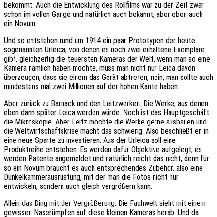
bekommt. Auch die Entwicklung des Rollfilms war zu der Zeit zwar
schon im vollen Gange und natürlich auch bekannt, aber eben auch
ein Novum.
Und so entstehen rund um 1914 ein paar Prototypen der heute
sogenannten Urleica, von denen es noch zwei erhaltene Exemplare
gibt, gleichzeitig die teuersten Kameras der Welt, wenn man so eine
Kamera nämlich haben möchte, muss man nicht nur Leica davon
überzeugen, dass sie einem das Gerät abtreten, nein, man sollte auch
mindestens mal zwei Millionen auf der hohen Kante haben.
Aber zurück zu Barnack und den Leitzwerken. Die Werke, aus denen
eben dann später Leica werden würde. Noch ist das Hauptgeschäft
die Mikroskopie. Aber Leitz möchte die Werke gerne ausbauen und
die Weltwirtschaftskrise macht das schwierig. Also beschließt er, in
eine neue Sparte zu investieren. Aus der Urleica soll eine
Produktreihe entstehen. Es werden dafür Objektive aufgelegt, es
werden Patente angemeldet und natürlich reicht das nicht, denn für
so ein Novum braucht es auch entsprechendes Zubehör, also eine
Dunkelkammerausrüstung, mit der man die Fotos nicht nur
entwickeln, sondern auch gleich vergrößern kann.
Allein das Ding mit der Vergrößerung: Die Fachwelt sieht mit einem
gewissen Naserümpfen auf diese kleinen Kameras herab. Und da