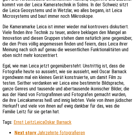
kommt von der Leica Kameratechnik in Solms. In der Schweiz sitzt
die Leica Geosystems und in Wetzlar, wo alles begann, ist Leica
Microsystems und baut immer noch Mikroskope.
Die Kameramarke Leica ist immer wieder mal kontrovers diskutiert.
Viele finden ihre Technik zu teuer, andere beklagen den Mangel an
Innovation und diesen Gruppen stehen dann natürlich jene gegenüber,
die den Preis völlig angemessen finden und feiern, dass Leica ihrer
Meinung nach sich auf genau die wesentlichen Funktionalitäten und
eben nicht mehr konzentriert.
Egal, wie man Leica jetzt gegenübersteht: Unstrittig ist, dass die
Fotografie heute so aussieht, wie sie aussieht, weil Oscar Barnack
irgendwann mal ein kleines Gerät konstruierte, um damit Film zu
testen. Seither verdanken wir Leica eine bestimmte Bildsprache,
ganze Genres und tausende und abertausende ikonischer Bilder, die
aus der Hand von Fotografinnen und Fotografen gemacht wurden,
die ihre Leicakameras heiß und innig liebten. Viele von ihnen jüdischer
Herkunft und viele von ihnen auf ewig dankbar für das, was die
Familie Leitz für sie getan hat.
Tags:
Ernst Leitz
Leica
Oskar Barnack
Next story
Jahrzehnte fotografieren