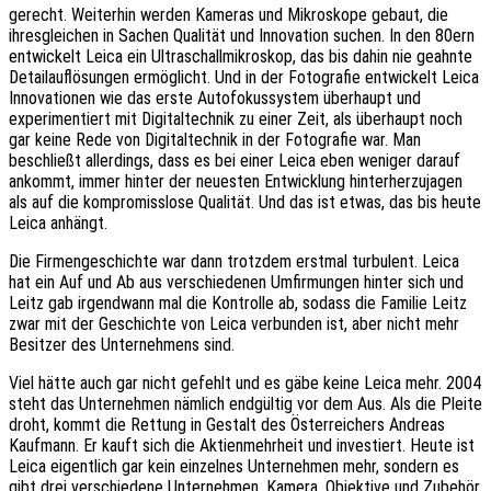
gerecht. Weiterhin werden Kameras und Mikroskope gebaut, die
ihresgleichen in Sachen Qualität und Innovation suchen. In den 80ern
entwickelt Leica ein Ultraschallmikroskop, das bis dahin nie geahnte
Detailauflösungen ermöglicht. Und in der Fotografie entwickelt Leica
Innovationen wie das erste Autofokussystem überhaupt und
experimentiert mit Digitaltechnik zu einer Zeit, als überhaupt noch
gar keine Rede von Digitaltechnik in der Fotografie war. Man
beschließt allerdings, dass es bei einer Leica eben weniger darauf
ankommt, immer hinter der neuesten Entwicklung hinterherzujagen
als auf die kompromisslose Qualität. Und das ist etwas, das bis heute
Leica anhängt.
Die Firmengeschichte war dann trotzdem erstmal turbulent. Leica
hat ein Auf und Ab aus verschiedenen Umfirmungen hinter sich und
Leitz gab irgendwann mal die Kontrolle ab, sodass die Familie Leitz
zwar mit der Geschichte von Leica verbunden ist, aber nicht mehr
Besitzer des Unternehmens sind.
Viel hätte auch gar nicht gefehlt und es gäbe keine Leica mehr. 2004
steht das Unternehmen nämlich endgültig vor dem Aus. Als die Pleite
droht, kommt die Rettung in Gestalt des Österreichers Andreas
Kaufmann. Er kauft sich die Aktienmehrheit und investiert. Heute ist
Leica eigentlich gar kein einzelnes Unternehmen mehr, sondern es
gibt drei verschiedene Unternehmen. Kamera, Objektive und Zubehör