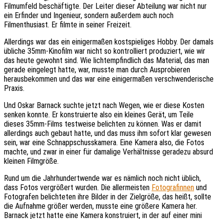
Filmumfeld beschäftigte. Der Leiter dieser Abteilung war nicht nur
ein Erfinder und Ingenieur, sondern außerdem auch noch
Filmenthusiast. Er filmte in seiner Freizeit.
Allerdings war das ein einigermaßen kostspieliges Hobby. Der damals
übliche 35mm-Kinofilm war nicht so kontrolliert produziert, wie wir
das heute gewohnt sind. Wie lichtempfindlich das Material, das man
gerade eingelegt hatte, war, musste man durch Ausprobieren
herausbekommen und das war eine einigermaßen verschwenderische
Praxis.
Und Oskar Barnack suchte jetzt nach Wegen, wie er diese Kosten
senken konnte. Er konstruierte also ein kleines Gerät, um Teile
dieses 35mm-Films testweise belichten zu können. Was er damit
allerdings auch gebaut hatte, und das muss ihm sofort klar gewesen
sein, war eine Schnappschusskamera. Eine Kamera also, die Fotos
machte, und zwar in einer für damalige Verhältnisse geradezu absurd
kleinen Filmgröße.
Rund um die Jahrhundertwende war es nämlich noch nicht üblich,
dass Fotos vergrößert wurden. Die allermeisten
Fotografinnen
und
Fotografen belichteten ihre Bilder in der Zielgröße, das heißt, sollte
die Aufnahme größer werden, musste eine größere Kamera her.
Barnack jetzt hatte eine Kamera konstruiert, in der auf einer mini