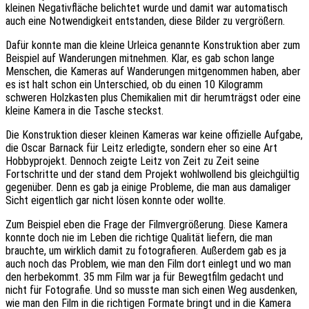
kleinen Negativfläche belichtet wurde und damit war automatisch
auch eine Notwendigkeit entstanden, diese Bilder zu vergrößern.
Dafür konnte man die kleine Urleica genannte Konstruktion aber zum
Beispiel auf Wanderungen mitnehmen. Klar, es gab schon lange
Menschen, die Kameras auf Wanderungen mitgenommen haben, aber
es ist halt schon ein Unterschied, ob du einen 10 Kilogramm
schweren Holzkasten plus Chemikalien mit dir herumträgst oder eine
kleine Kamera in die Tasche steckst.
Die Konstruktion dieser kleinen Kameras war keine offizielle Aufgabe,
die Oscar Barnack für Leitz erledigte, sondern eher so eine Art
Hobbyprojekt. Dennoch zeigte Leitz von Zeit zu Zeit seine
Fortschritte und der stand dem Projekt wohlwollend bis gleichgültig
gegenüber. Denn es gab ja einige Probleme, die man aus damaliger
Sicht eigentlich gar nicht lösen konnte oder wollte.
Zum Beispiel eben die Frage der Filmvergrößerung. Diese Kamera
konnte doch nie im Leben die richtige Qualität liefern, die man
brauchte, um wirklich damit zu fotografieren. Außerdem gab es ja
auch noch das Problem, wie man den Film dort einlegt und wo man
den herbekommt. 35 mm Film war ja für Bewegtfilm gedacht und
nicht für Fotografie. Und so musste man sich einen Weg ausdenken,
wie man den Film in die richtigen Formate bringt und in die Kamera