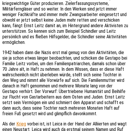
kriegswichtige Güter produzieren. Zielerfassungssysteme,
Militärferngläser und so weiter. In den Werken sind jetzt immer
weniger Fachkräfte und immer mehr Zwangsarbeiter eingesetzt und
obwohl er jetzt selbst keine Juden mehr retten und verschicken
kann, fängt Ernst Leitz damit an, im Hintergrund andere Aktivisten zu
unterstützen. So kennen sich zum Beispiel Schindler und Leitz
persönlich und es fließen Hilfsgelder, die Schindler seine Aktivitäten
ermöglichen.
1942 haben dann die Nazis erst mal genug von den Aktivitäten, die
sie ja schon etwas länger beobachten, und schicken die Gestapo bei
Familie Leitz vorbei, um den Familienpatriarchen, damals schon über
70 Jahre alt, in Haft zu nehmen. In dem Wissen, dass er diese Haft
wahrscheinlich nicht überleben würde, stellt sich seine Tochter in
den Weg und nimmt alle Vorwürfe auf sich. Die Familienmutter wird
danach in Haft genommen und mehrere Monate lang von der
Gestapo verhört. Der Vorwurf: Übertriebene Humanität und Beihilfe
zur Flucht von Gastarbeitern aus dem Osten und Juden. Ernst Leitz
setzt sein Vermögen ein und schmiert den Apparat und schafft es
dann auch, dass seine Tochter nach mehreren Monaten Haft auf
freien Fuß gesetzt wird und glimpflich davonkommt.
Als der
Krieg
vorbei ist, ist Leica in der Hand der Alliierten und wagt
einen Neustart. Leica wird auch da erstmal seinem Namen und Ruf