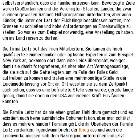
selbstverständlich, dass die Familie mitreisen kann. Bevorzugte Ziele
waren Großbritannien und die Vereinigten Staaten; Länder, die zwar
in einem gewissen Rahmen Hilfsprogramme unterhielten, aber auch
Länder, die unter der Last der Flüchtlinge beschlossen hatten, ihre
Grenzen zu schließen und hohe Anforderungen an Einreisewillige zu
stellen. So war es zum Beispiel notwendig, eine Anstellung zu haben,
um ins Land reisen zu dürfen.
Die Firma Leitz bot das ihren Mitarbeitern. Sie kamen als hoch
qualifizierte Feinmechaniker oder optische Experten in zum Beispiel
New York an, bekamen dort dann eine Leica überreicht, weniger,
damit sie damit fotografieren, als eher eine Art Vermögensanlage,
die sie sich auf die Seite legten, um im Falle des Falles Geld
auftreiben zu können und traten eine mehrmonatige Stelle in der
Leicaniederlassung vor Ort an. Oft wussten sie zu dem Zeitpunkt
auch schon, dass es eine befristete Stelle sein würde, gerade lange
genug, damit sie eben in den USA aus eigener Kraft Fuß fassen
konnten.
Die Familie Leitz hat da nie einen großen Hehl drum gemacht und es
existiert auch keine ausführliche Dokumentation, aber man schätzt,
dass es mehrere hundert Familien gibt, die ihr Überleben der Familie
Leitz verdanken. Irgendwann bricht der
Krieg
aus und auch die
Leicawerke müssen sich dem Naziregime unterordnen und jetzt