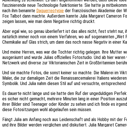
faszinierende neue Technologie funktionierte. Sie hatte ja mitbekomm
nach ihm benannte
Daguerreotypie
der französischen Akademie der Wis
Fox Talbot dann machte. Außerdem kannte Julia Margaret Cameron Foto
zeigen lassen, wie man denn Negative richtig druckt.
Aber egal wie, so genau überliefert ist das alles nicht, fest steht nu
natürlich immer noch von einem Verfahren, wo auf sogenannten „Wet Pl
Chemikalie auf Glas strich, um dann das noch nasse Negativ in einer K
Und meine Herren, was war die Tochter richtig gelegen. Ihre Mutter w
ausgeräumt und wurde Julias offizielles Fotostudio. Und ab hier waren
Netzwerk und diverse zur Viktorianischen Zeit in Großbritannien ber
Und sie machte Fotos, die sonst keiner so machte. Die Malerei im Vikt
Maler, die zur damaligen Zeit die Renaissancemalerei Italiens wiederent
Symbolik. Und Julia nahm diesen Stil auf und versuchte, entsprechend 
Es dauerte nicht lange und sie hatte den Ruf der ungeduldigen Perfek
es sicher nicht gemacht, mehrere Minuten lang in einer Position auszuh
ihrer Bilder sind Teenager oder Kinder zu sehen und ich finde es irgen
diese Fotositzungen wohl abgelaufen sein müssen.
Fängt Julia am Anfang noch aus Leidenschaft und als Hobby mit der Foto
und ihre Bilder werden verglichen und diskutiert. Julia Margaret Camer