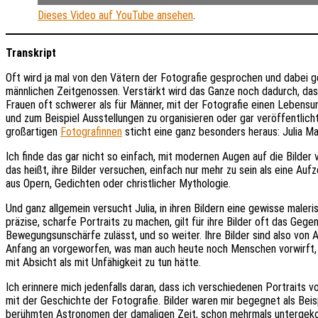
Dieses Video auf YouTube ansehen
.
Transkript
Oft wird ja mal von den Vätern der Fotografie gesprochen und dabei g
männlichen Zeitgenossen. Verstärkt wird das Ganze noch dadurch, das
Frauen oft schwerer als für Männer, mit der Fotografie einen Lebensu
und zum Beispiel Ausstellungen zu organisieren oder gar veröffentlicht
großartigen
Fotografinnen
sticht eine ganz besonders heraus: Julia 
Ich finde das gar nicht so einfach, mit modernen Augen auf die Bilder 
das heißt, ihre Bilder versuchen, einfach nur mehr zu sein als eine Au
aus Opern, Gedichten oder christlicher Mythologie.
Und ganz allgemein versucht Julia, in ihren Bildern eine gewisse maler
präzise, scharfe Portraits zu machen, gilt für ihre Bilder oft das Gegen
Bewegungsunschärfe zulässt, und so weiter. Ihre Bilder sind also von 
Anfang an vorgeworfen, was man auch heute noch Menschen vorwirft, d
mit Absicht als mit Unfähigkeit zu tun hätte.
Ich erinnere mich jedenfalls daran, dass ich verschiedenen Portraits v
mit der Geschichte der Fotografie. Bilder waren mir begegnet als Beis
berühmten Astronomen der damaligen Zeit, schon mehrmals untergekomme