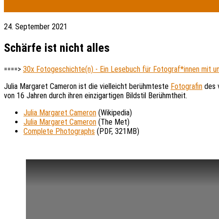
24. September 2021
Schärfe ist nicht alles
====>
30x Fotogeschichte(n) - Ein Lesebuch für Fotograf*innen mit 
Julia Margaret Cameron ist die vielleicht berühmteste
Fotografin
des v
von 16 Jahren durch ihren einzigartigen Bildstil Berühmtheit.
Julia Margaret Cameron
(Wikipedia)
Julia Margaret Cameron
(The Met)
Complete Photographs
(PDF, 321MB)