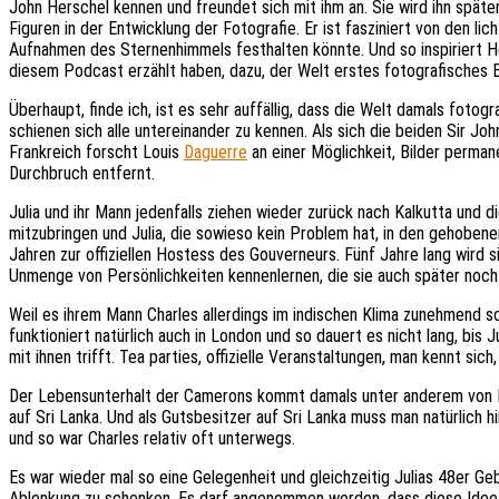
John Herschel kennen und freundet sich mit ihm an. Sie wird ihn späte
Figuren in der Entwicklung der Fotografie. Er ist fasziniert von den l
Aufnahmen des Sternenhimmels festhalten könnte. Und so inspiriert He
diesem Podcast erzählt haben, dazu, der Welt erstes fotografisches
Überhaupt, finde ich, ist es sehr auffällig, dass die Welt damals foto
schienen sich alle untereinander zu kennen. Als sich die beiden Sir Jo
Frankreich forscht Louis
Daguerre
an einer Möglichkeit, Bilder perman
Durchbruch entfernt.
Julia und ihr Mann jedenfalls ziehen wieder zurück nach Kalkutta und 
mitzubringen und Julia, die sowieso kein Problem hat, in den gehobene
Jahren zur offiziellen Hostess des Gouverneurs. Fünf Jahre lang wird 
Unmenge von Persönlichkeiten kennenlernen, die sie auch später noch
Weil es ihrem Mann Charles allerdings im indischen Klima zunehmend sc
funktioniert natürlich auch in London und so dauert es nicht lang, bis 
mit ihnen trifft. Tea parties, offizielle Veranstaltungen, man kennt sic
Der Lebensunterhalt der Camerons kommt damals unter anderem von Rüc
auf Sri Lanka. Und als Gutsbesitzer auf Sri Lanka muss man natürlich
und so war Charles relativ oft unterwegs.
Es war wieder mal so eine Gelegenheit und gleichzeitig Julias 48er Ge
Ablenkung zu schenken. Es darf angenommen werden, dass diese Idee ni