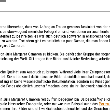
erne übersehen, dass von Anfang an Frauen genauso fasziniert von der 
s es überwiegend männliche Fotografen sind, von denen wir auch heute 
nterhalt zu bestreiten, es war auch deutlich schwerer, in entsprechend
 zu werden. Trotzdem gibt es natürlich ein paar Namen, die man finden ka
Margaret Cameron.
von Julia Margaret Cameron zu blicken. Sie gehört der Gruppe der sogena
fzeichnung der Welt. Oft tragen ihre Bilder zusätzliche Bedeutung, arbeit
ische Qualität zum Ausdruck zu bringen. Während viele ihrer Zeitgenosse
teil. Sie ist bekannt dafür, dass sie Bilder absichtlich unscharf macht, d
Anfang an keine wissenschaftliche Dokumentation, sondern als Kunst gem
ie Fotos absichtlich unscharf machen, dass sie ihr Handwerk nämlich n
on Julia Margaret Cameron relativ früh begegnet bin. Da beschäftigte ic
piele klassischer Fotografie, oder mir war zum Beispiel auch das
Portrai
n. Ihre Bilder sind oft wirklich schön beleuchtet und der Sepiaton, i