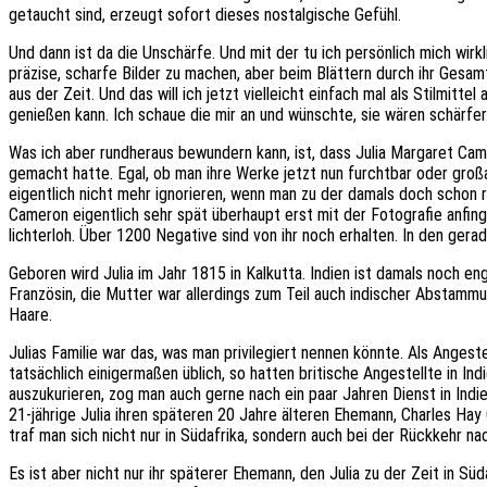
getaucht sind, erzeugt sofort dieses nostalgische Gefühl.
Und dann ist da die Unschärfe. Und mit der tu ich persönlich mich wirk
präzise, scharfe Bilder zu machen, aber beim Blättern durch ihr Gesamt
aus der Zeit. Und das will ich jetzt vielleicht einfach mal als Stilmitte
genießen kann. Ich schaue die mir an und wünschte, sie wären schärfer
Was ich aber rundheraus bewundern kann, ist, dass Julia Margaret Came
gemacht hatte. Egal, ob man ihre Werke jetzt nun furchtbar oder groß
eigentlich nicht mehr ignorieren, wenn man zu der damals doch schon 
Cameron eigentlich sehr spät überhaupt erst mit der Fotografie anfin
lichterloh. Über 1200 Negative sind von ihr noch erhalten. In den ger
Geboren wird Julia im Jahr 1815 in Kalkutta. Indien ist damals noch eng
Französin, die Mutter war allerdings zum Teil auch indischer Abstammu
Haare.
Julias Familie war das, was man privilegiert nennen könnte. Als Anges
tatsächlich einigermaßen üblich, so hatten britische Angestellte in In
auszukurieren, zog man auch gerne nach ein paar Jahren Dienst in Indien
21-jährige Julia ihren späteren 20 Jahre älteren Ehemann, Charles Hay
traf man sich nicht nur in Südafrika, sondern auch bei der Rückkehr 
Es ist aber nicht nur ihr späterer Ehemann, den Julia zu der Zeit in S