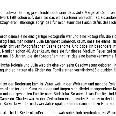
lich schwer. Es mag ja vielleicht noch sein, dass Julia Margaret Camero
werk fällt schon auf, dass sie das weit seltener versucht hat, als ande
l akzeptieren, allerdings sorgt das für mich zumindest auch dafür, dass ich 
.
ron damals eine einzigartige Fotografin war und eine Fotografin, die si
artig fand, man konnte Julia Margaret Cameron, kaum, dass sie einmal an
recht aktiven fotografischen Szene gehörte. Und dabei ist besonders in
g. Nämlich schon 48. Aber kaum, dass sie für dieses Medium Feuer gefa
ade mal 16 Jahren, die sie fotografiert hat, ist das eine bemerkenswert
lische Kolonie und Julia wird als eine von zehn Geschwistern geboren. Ih
ng und so hatten alle Kinder der Familie einen verhältnismäßig dunklen 
tellter der Regierung kam ihr Vater weit in der Welt rum und manche Rei
dien oft unter dem Klima zu leiden und fingen sich allerlei unangenehme K
 mit der gesamten Familie nach Südafrika. So auch Julias Familie. Und hi
 Cameron. Charles war zu der Zeit schon ein leitender Beamter in der br
nach Kalkutta wieder und zwei Jahre später kam es dann auch zu Hochzeit
üdafrika trifft. Sie lernt außerdem den wahrscheinlich berühmtesten Wisse