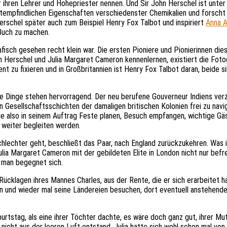
r ihren Lehrer und Hohepriester nennen. Und Sir John Herschel ist unte
ichtempfindlichen Eigenschaften verschiedenster Chemikalien und forscht
rschel später auch zum Beispiel Henry Fox Talbot und inspiriert
Anna A
 Buch zu machen.
grafisch gesehen recht klein war. Die ersten Pioniere und Pionierinnen d
hn Herschel und Julia Margaret Cameron kennenlernen, existiert die Fotog
ent zu fixieren und in Großbritannien ist Henry Fox Talbot daran, beide
die Dinge stehen hervorragend. Der neu berufene Gouverneur Indiens verz
n Gesellschaftsschichten der damaligen britischen Kolonien frei zu navi
sie also in seinem Auftrag Feste planen, Besuch empfangen, wichtige Gä
 weiter begleiten werden.
hlechter geht, beschließt das Paar, nach England zurückzukehren. Was in
Julia Margaret Cameron mit der gebildeten Elite in London nicht nur befr
h, man begegnet sich.
klagen ihres Mannes Charles, aus der Rente, die er sich erarbeitet h
 hin und wieder mal seine Ländereien besuchen, dort eventuell anstehe
burtstag, als eine ihrer Töchter dachte, es wäre doch ganz gut, ihrer M
cht aus der leeren Luft entstand. Julia hatte sich wohl schon mal von 