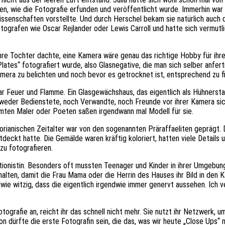
en, wie die Fotografie erfunden und veröffentlicht wurde. Immerhin war 
senschaften vorstellte. Und durch Herschel bekam sie natürlich auch 
grafen wie Oscar Rejlander oder Lewis Carroll und hatte sich vermutl
r, ihre Tochter dachte, eine Kamera wäre genau das richtige Hobby für ihr
ates“ fotografiert wurde, also Glasnegative, die man sich selber anfer
amera zu belichten und noch bevor es getrocknet ist, entsprechend zu f
ar Feuer und Flamme. Ein Glasgewächshaus, das eigentlich als Hühnersta
 weder Bedienstete, noch Verwandte, noch Freunde vor ihrer Kamera sich
ühmten Maler oder Poeten saßen irgendwann mal Modell für sie.
orianischen Zeitalter war von den sogenannten Präraffaeliten geprägt. 
deckt hatte. Die Gemälde waren kräftig koloriert, hatten viele Details u
zu fotografieren.
tionistin. Besonders oft mussten Teenager und Kinder in ihrer Umgebung
alten, damit die Frau Mama oder die Herrin des Hauses ihr Bild in den K
dwie witzig, dass die eigentlich irgendwie immer genervt aussehen. Ich 
grafie an, reicht ihr das schnell nicht mehr. Sie nutzt ihr Netzwerk, u
on dürfte die erste Fotografin sein, die das, was wir heute „Close Ups“