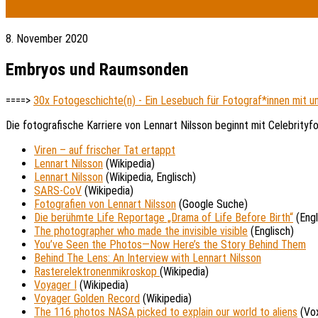
8. November 2020
Embryos und Raumsonden
====>
30x Fotogeschichte(n) - Ein Lesebuch für Fotograf*innen mit 
Die fotografische Karriere von Lennart Nilsson beginnt mit Celebrityf
Viren – auf frischer Tat ertappt
Lennart Nilsson
(Wikipedia)
Lennart Nilsson
(Wikipedia, Englisch)
SARS-CoV
(Wikipedia)
Fotografien von Lennart Nilsson
(Google Suche)
Die berühmte Life Reportage „Drama of Life Before Birth“
(Engl
The photographer who made the invisible visible
(Englisch)
You’ve Seen the Photos—Now Here’s the Story Behind Them
Behind The Lens: An Interview with Lennart Nilsson
Rasterelektronenmikroskop
(Wikipedia)
Voyager I
(Wikipedia)
Voyager Golden Record
(Wikipedia)
The 116 photos NASA picked to explain our world to aliens
(Vo