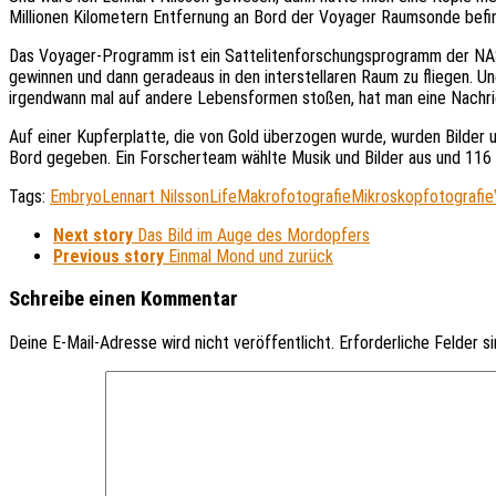
Millionen Kilometern Entfernung an Bord der Voyager Raumsonde befi
Das Voyager-Programm ist ein Sattelitenforschungsprogramm der NAS
gewinnen und dann geradeaus in den interstellaren Raum zu fliegen. Und 
irgendwann mal auf andere Lebensformen stoßen, hat man eine Nachri
Auf einer Kupferplatte, die von Gold überzogen wurde, wurden Bilder 
Bord gegeben. Ein Forscherteam wählte Musik und Bilder aus und 116 F
Tags:
Embryo
Lennart Nilsson
Life
Makrofotografie
Mikroskopfotografie
Next story
Das Bild im Auge des Mordopfers
Previous story
Einmal Mond und zurück
Schreibe einen Kommentar
Deine E-Mail-Adresse wird nicht veröffentlicht.
Erforderliche Felder s