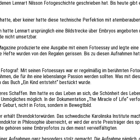
 denen Lennart Nilsson Fotogeschichte geschrieben hat. Bis heute gibt
atte, aber keiner hatte diese technische Perfektion mit atemberauben
hatte Lennart ursprünglich eine Bildstrecke über Embryos angeboten u
nde nicht umsetzbar.
e Magazine produzierte eine Ausgabe mit einem Fotoessay und legte eine
e Hefte wurden von den Regalen gerissen. Bis zu diesen Aufnahmen hatt
r Fotograf: Mit seinen Fotoessays war er regelmäßig im berühmten Foto
hmen, die für ihn eine lebenslange Passion werden sollten. Was mit die
 das Buch „Ein Kind entsteht“ bestückt wurde.
eres Schaffen. Ihm hatte es das Leben an sich, die Schönheit des Leben
Unmögliches möglich. In der Dokumentation „The Miracle of Life“ verfol
 Geburt, nicht in Fotos, sondern in Bewegtbild.
er erhält Ehrendoktorwürden. Das schwedische Karolinska Institute mac
endoktor in Philosophie überreicht, er wird der erste Preisträger des 
e gehören seine Embryofotos zu den meist vervielfältigten.
iner Aufnahmen ganz besonders stolz gemacht. Die Aufnahme nämlich, di