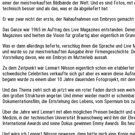
einer der meistverkauften Bildbände der Welt. Und es sind Fotos, mit
technisch besser sind als das, was er da abgeliefert hat.
Er war zwar nicht der erste, der Nahaufnahmen von Embryos gemacht h
Das Ganze war 1965 im Auftrag des Live Magazines entstanden. Denen 
Magazines sind hielten die Vision für großartig aber eigentlich im Gru
Was er dann allerdings lieferte, verschlug ihnen die Sprache und Liv
und wurde so zur meistverkauften Ausgabe ihrer Firmengeschichte. Di
Vorstellung davon, wie ein Embryo im Mutterleib aussah.
Zu dem Zeitpunkt war Lennart Nilsson eigentlich schon ein etablierte
schwedische Celebrities verkaufte sich gut aber es waren diese Aufna
begann wurde zu einem über 10 Jahre dauernden Fotoprojekt, mit dem
Und das Thema zieht sich ab jetzt wie ein roter Faden durch sein weit
den großen Strukturen angetan. Und immer wieder macht er scheinbar 
Dokumentationsfilm, die Entstehung des Lebens, vom Spermium bis zur
Über die Jahre wird Lennart mit allen möglichen Preisen bedacht und 
Medizin, in der technischen Universität Braunschweig wird ihm der Ehr
International Awards und seine Dokus gewinnen Emmy Awards. Bis heut
Und wäre ich Lennart Nilsson gewesen, dann hätte mich eine Kopie me