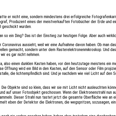
tte er nicht eine, sondern mindestens drei erfolgreiche Fotografenkarri
ograf, Produzent eines der meistverkauften Fotobücher der Erde und ei
l geschickt wurden.
 so ein Ding? Das ist der Einstieg zur heutigen Folge. Aber auch wirklic
 Coronavirus aussieht, weil wir eine Aufnahme davon haben. Ob man das
wellen gemacht, sondern unter dem Rasterelektronenmikroskop. Und das he
wir es gar nicht nehmen.
ra, also einen dunklen Kasten haben, vor den heutzutage meistens ein m
e Öffnung wird ein Bild in den Kasten, auf den Sensor oder Film projizi
istalle, die lichtempfindlich sind. Und je nachdem wie viel Licht auf den 
.
Die Objekte sind so klein, dass wir sie mit Licht nicht ausleuchten kön
nd auf unser Fotoobjekt geschossen. Wenn der Elektronenstrahl nun auf
mmeln. Dieser Strahl nun tastet jetzt die gesamte Oberfläche wie an 
melt eben der Detektor die Elektronen, die wegspritzen, sozusagen, ein