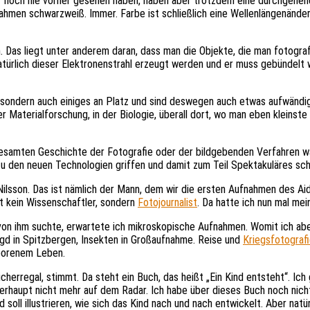
wir noch nie vorher gesehen haben, haben aber trotzdem eine durchgehe
ahmen schwarzweiß. Immer. Farbe ist schließlich eine Wellenlängenänder
 Das liegt unter anderem daran, dass man die Objekte, die man fotogra
ürlich dieser Elektronenstrahl erzeugt werden und er muss gebündelt w
 sondern auch einiges an Platz und sind deswegen auch etwas aufwändige
 Materialforschung, in der Biologie, überall dort, wo man eben kleinst
gesamten Geschichte der Fotografie oder der bildgebenden Verfahren w
u den neuen Technologien griffen und damit zum Teil Spektakuläres sch
ilsson. Das ist nämlich der Mann, dem wir die ersten Aufnahmen des Aid
st kein Wissenschaftler, sondern
Fotojournalist
. Da hatte ich nun mal me
n von ihm suchte, erwartete ich mikroskopische Aufnahmen. Womit ich ab
d in Spitzbergen, Insekten in Großaufnahme. Reise und
Kriegsfotograf
eborenem Leben.
cherregal, stimmt. Da steht ein Buch, das heißt „Ein Kind entsteht“. Ic
erhaupt nicht mehr auf dem Radar. Ich habe über dieses Buch noch nicht
oll illustrieren, wie sich das Kind nach und nach entwickelt. Aber natürl