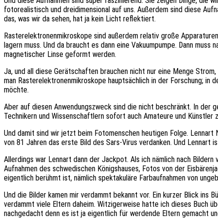
Und diese Aufnahmen sind super faszinierend. Sie zeigen Dinge, die 
fotorealistisch und dreidimensional auf uns. Außerdem sind diese Aufn
das, was wir da sehen, hat ja kein Licht reflektiert.
Rasterelektronenmikroskope sind außerdem relativ große Apparaturen.
lagern muss. Und da braucht es dann eine Vakuumpumpe. Dann muss nat
magnetischer Linse geformt werden.
Ja, und all diese Gerätschaften brauchen nicht nur eine Menge Strom,
man Rasterelektronenmikroskope hauptsächlich in der Forschung; in der
möchte.
Aber auf diesen Anwendungszweck sind die nicht beschränkt. In der 
Technikern und Wissenschaftlern sofort auch Amateure und Künstler z
Und damit sind wir jetzt beim Fotomenschen heutigen Folge. Lennart N
von 81 Jahren das erste Bild des Sars-Virus verdanken. Und Lennart i
Allerdings war Lennart dann der Jackpot. Als ich nämlich nach Bilder
Aufnahmen des schwedischen Königshauses, Fotos von der Eisbärenjag
eigentlich berühmt ist, nämlich spektakuläre Farbaufnahmen von ung
Und die Bilder kamen mir verdammt bekannt vor. Ein kurzer Blick ins Bü
verdammt viele Eltern daheim. Witzigerweise hatte ich dieses Buch üb
nachgedacht denn es ist ja eigentlich für werdende Eltern gemacht und s