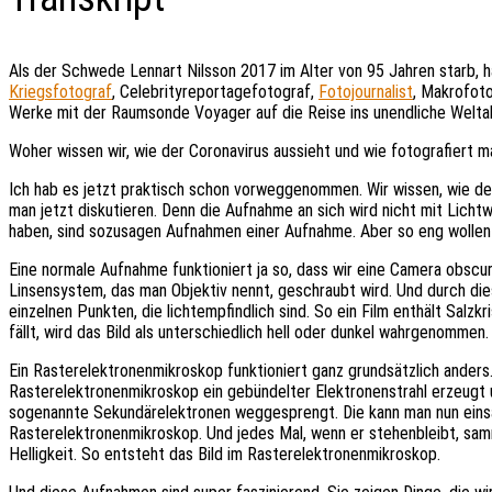
Als der Schwede Lennart Nilsson 2017 im Alter von 95 Jahren starb, ha
Kriegsfotograf
, Celebrityreportagefotograf,
Fotojournalist
, Makrofot
Werke mit der Raumsonde Voyager auf die Reise ins unendliche Weltal
Woher wissen wir, wie der Coronavirus aussieht und wie fotografiert man
Ich hab es jetzt praktisch schon vorweggenommen. Wir wissen, wie der
man jetzt diskutieren. Denn die Aufnahme an sich wird nicht mit Licht
haben, sind sozusagen Aufnahmen einer Aufnahme. Aber so eng wollen 
Eine normale Aufnahme funktioniert ja so, dass wir eine Camera obscu
Linsensystem, das man Objektiv nennt, geschraubt wird. Und durch dies
einzelnen Punkten, die lichtempfindlich sind. So ein Film enthält Salzkr
fällt, wird das Bild als unterschiedlich hell oder dunkel wahrgenommen
Ein Rasterelektronenmikroskop funktioniert ganz grundsätzlich anders. 
Rasterelektronenmikroskop ein gebündelter Elektronenstrahl erzeugt u
sogenannte Sekundärelektronen weggesprengt. Die kann man nun einsa
Rasterelektronenmikroskop. Und jedes Mal, wenn er stehenbleibt, sam
Helligkeit. So entsteht das Bild im Rasterelektronenmikroskop.