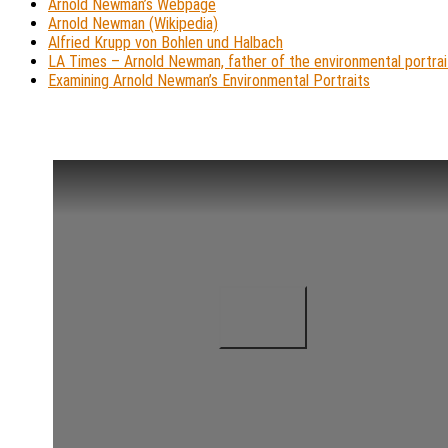
Arnold Newman’s Webpage
Arnold Newman (Wikipedia)
Alfried Krupp von Bohlen und Halbach
LA Times – Arnold Newman, father of the environmental portrait
Examining Arnold Newman’s Environmental Portraits