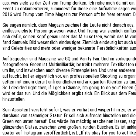
aus, was viele zu der Zeit von Trump denken. Ich reihe mich da mit ei
Event zu dokumentieren, zumindest für diese eine Aufnahme sagen woll
2016 wird Trump vom Time Magazin zur Person oft he Year ernannt. Da
Sie sagen nämlich, dass Magazin zeichnet die Leute nicht danach aus,
einflussreichste Person gewesen wäre. Und Trump war ziemlich einflu
sich dafür, seinen Kopf genau unter das M zu setzen, womit das M von 
fand Samuels Bild wesentlich eindeutiger. Ziemlich eindeutig ist auch
sind Celebrities und mehr oder weniger bekannte Persönlichkeiten aus 
Auftraggeber sind Magazine wie GQ und Vanity Fair. Und im vorliegend
fotografieren. Green ist Multimilliardär, betreibt mehrere Textilkette
um ihn, und inzwischen auch diverse Firmenpleiten. Und unter andere
auftaucht, hat er eigentlich vor, ein professionelles Shooting zu organi
selten mit einem derart unfreundlichen und arroganten Klienten zu tun.
So I decided right then, if I get a Chance, I’m going to do you.” Green
wird er das tun. Und die Möglichkeit ergibt sich. Ein Blick aus dem Fe
hinzustellen.
Sein Assistent versteht sofort, was er vorhat und wispert ihm zu, er 
durchaus von stämmiger Statur. Er soll sich aufrecht hinstellen und di
Green von unten herauf. Das würde ihn mächtig erscheinen lassen, sagt
glänzenden Glatze, zwischen zwei großen, runden Büschen. Es ist unkl
später auf Instagram veröffentlicht, ist: „If it’s okay for you to act lik