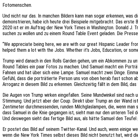
Fotomenschen.
Und nicht nur das. In manchen Bildern kann man sogar erkennen, was d
demonstrieren, habe ich heute drei Beispiele mitgebracht. Das erste Be
2020 ist er im Auftrag der New York Times in Washington. Donald J. T
suchen zu wollen und zu einem Round Table Event geladen. Die Presse i
“We appreciate being here, we are with our great Hispanic Leader from 
helped them a lot with the Jobs. Whether it’s Jobs, Education, or some
Trump wird danach in den Rolls Garden gehen, um ein Abkommen zu un
Round Tables ein paar Fotos zu machen. Und Samuel macht ein Porträt
Fahnen und hat über sich eine Lampe. Samuel macht zwei Dinge. Einmal
Gefühl, dass die porträtierte Person uns von oben herab fast schon a
Arroganz in diesem Bild zu erkennen. Gleichzeitig fällt in dem Bild, da
Die Augen von Trump wirken eingefallen. Seine Mundwinkel sind nach 
Stimmung. Und jetzt aber der Coup. Direkt über Trump an der Wand ist
Zentimeter durchmessenden, runden Milchglaslampen, die, wenn man si
dass Samuel in die Knie gegangen ist, sieht man nur den unteren Teil 
Und deswegen sieht das fertige Bild aus, als hätte Samuel den Teufel 
Er postet das Bild auf seinem Twitter-Kanal. Und auch, wenn einige we
wenn die New York Times selbst dieses Bild nicht benutzt hat, wird die