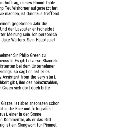
dem Auftrag, dieses Round Table
ump Teufelshörner aufgesetzt hat.
ie machen, ist durchaus treffend.
n einem gegebenen Jahr die
 Und der Layouter entscheidet
ter Meinung sein. Ich persönlich
f Jake Walters. Sein Hauptsujet
nehmer Sir Philip Green zu
ensstil. Es gibt diverse Skandale
ssistenten bei dem Unternehmer
rdings, so sagt er, hat er es
y Assistant from the very start.
hkeit gibt, ihm das heimzuzahlen,
ir Green sich dort doch bitte
t Glatze, ist aber ansonsten schon
t in die Knie und fotografiert
rust, einer in der Sonne
n Kommentar, als er das Bild
Prig ist ein Slangwort für Pimmel.