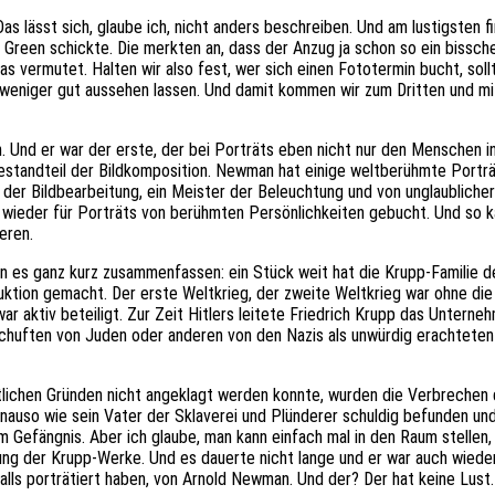
Das lässt sich, glaube ich, nicht anders beschreiben. Und am lustigsten fi
p Green schickte. Die merkten an, dass der Anzug ja schon so ein bissche
s vermutet. Halten wir also fest, wer sich einen Fototermin bucht, sol
 weniger gut aussehen lassen. Und damit kommen wir zum Dritten und m
. Und er war der erste, der bei Porträts eben nicht nur den Menschen i
Bestandteil der Bildkomposition. Newman hat einige weltberühmte Porträ
 der Bildbearbeitung, ein Meister der Beleuchtung und von unglaublicher 
er wieder für Porträts von berühmten Persönlichkeiten gebucht. Und s
eren.
 es ganz kurz zusammenfassen: ein Stück weit hat die Krupp-Familie den
tion gemacht. Der erste Weltkrieg, der zweite Weltkrieg war ohne die
r aktiv beteiligt. Zur Zeit Hitlers leitete Friedrich Krupp das Unterne
chuften von Juden oder anderen von den Nazis als unwürdig erachteten
lichen Gründen nicht angeklagt werden konnte, wurden die Verbrechen 
uso wie sein Vater der Sklaverei und Plünderer schuldig befunden und 
m Gefängnis. Aber ich glaube, man kann einfach mal in den Raum stellen,
ng der Krupp-Werke. Und es dauerte nicht lange und er war auch wieder
ls porträtiert haben, von Arnold Newman. Und der? Der hat keine Lust.