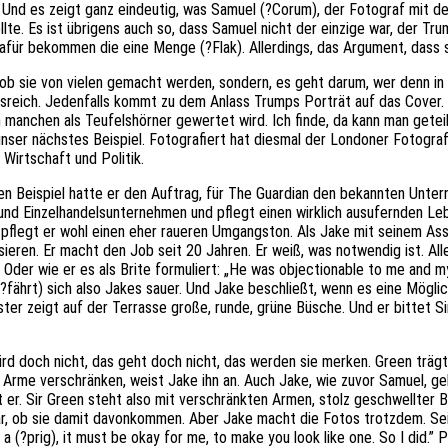
n. Und es zeigt ganz eindeutig, was Samuel (?Corum), der Fotograf mit 
te. Es ist übrigens auch so, dass Samuel nicht der einzige war, der Tr
für bekommen die eine Menge (?Flak). Allerdings, das Argument, dass s
 ob sie von vielen gemacht werden, sondern, es geht darum, wer denn i
ssreich. Jedenfalls kommt zu dem Anlass Trumps Porträt auf das Cover.
manchen als Teufelshörner gewertet wird. Ich finde, da kann man geteil
 unser nächstes Beispiel. Fotografiert hat diesmal der Londoner Fotogra
Wirtschaft und Politik.
en Beispiel hatte er den Auftrag, für The Guardian den bekannten Unter
n und Einzelhandelsunternehmen und pflegt einen wirklich ausufernden Leb
m pflegt er wohl einen eher raueren Umgangston. Als Jake mit seinem A
sieren. Er macht den Job seit 20 Jahren. Er weiß, was notwendig ist. Alle
 Oder wie er es als Brite formuliert: „He was objectionable to me and m
 (?fährt) sich also Jakes sauer. Und Jake beschließt, wenn es eine Möglic
nster zeigt auf der Terrasse große, runde, grüne Büsche. Und er bittet S
wird doch nicht, das geht doch nicht, das werden sie merken. Green träg
e Arme verschränken, weist Jake ihn an. Auch Jake, wie zuvor Samuel, geh
 er. Sir Green steht also mit verschränkten Armen, stolz geschwellter B
ar, ob sie damit davonkommen. Aber Jake macht die Fotos trotzdem. Sei
e a (?prig), it must be okay for me, to make you look like one. So I did.” 