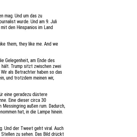
en mag. Und um das zu
urnalist wurde. Und am 9. Juli
g mit den Hinspanios im Land
like them, they like me. And we
die Gelegenheit, am Ende des
hält. Trump sitzt zwischen zwei
 Wir als Betrachter haben so das
in, und trotzdem meinen wir,
ür eine geradezu düstere
ne. Eine dieser circa 30
m Messingring außen rum. Dadurch,
enommen hat, in die Lampe hinein.
ig. Und der Tweet geht viral. Auch
 Stellen zu sehen. Das Bild drückt