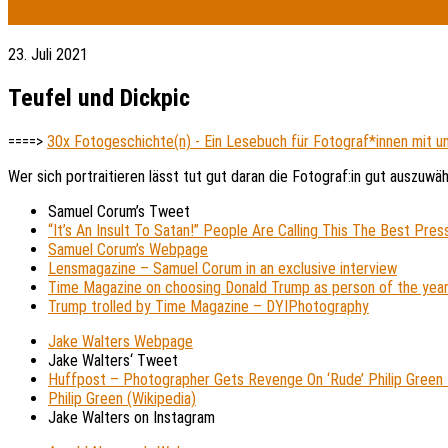
23. Juli 2021
Teufel und Dickpic
====>
30x Fotogeschichte(n) - Ein Lesebuch für Fotograf*innen mit 
Wer sich portraitieren lässt tut gut daran die Fotograf:in gut auszuwä
Samuel Corum’s Tweet
“It’s An Insult To Satan!” People Are Calling This The Best Pre
Samuel Corum’s Webpage
Lensmagazine – Samuel Corum in an exclusive interview
Time Magazine on choosing Donald Trump as person of the yea
Trump trolled by Time Magazine – DYIPhotography
Jake Walters Webpage
Jake Walters‘ Tweet
Huffpost – Photographer Gets Revenge On ‘Rude’ Philip Green 
Philip Green (Wikipedia)
Jake Walters on Instagram