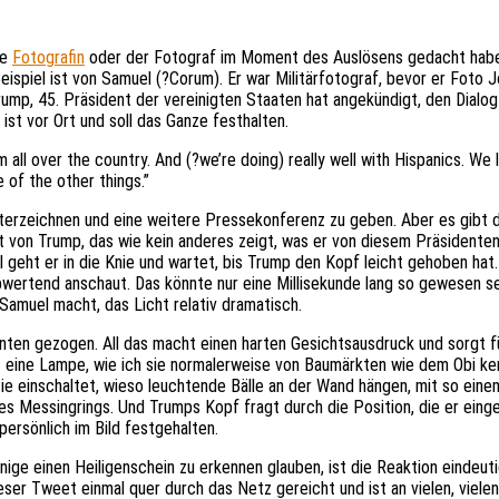
ie
Fotografin
oder der Fotograf im Moment des Auslösens gedacht hab
ispiel ist von Samuel (?Corum). Er war Militärfotograf, bevor er Foto Jo
rump, 45. Präsident der vereinigten Staaten hat angekündigt, den Dialo
st vor Ort und soll das Ganze festhalten.
all over the country. And (?we’re doing) really well with Hispanics. We 
 of the other things.”
terzeichnen und eine weitere Pressekonferenz zu geben. Aber es gibt 
 von Trump, das wie kein anderes zeigt, was er von diesem Präsidenten 
 geht er in die Knie und wartet, bis Trump den Kopf leicht gehoben hat.
bwertend anschaut. Das könnte nur eine Millisekunde lang so gewesen se
s Samuel macht, das Licht relativ dramatisch.
unten gezogen. All das macht einen harten Gesichtsausdruck und sorgt f
 eine Lampe, wie ich sie normalerweise von Baumärkten wie dem Obi ken
e einschaltet, wieso leuchtende Bälle an der Wand hängen, mit so eine
des Messingrings. Und Trumps Kopf fragt durch die Position, die er eing
persönlich im Bild festgehalten.
nige einen Heiligenschein zu erkennen glauben, ist die Reaktion eindeut
ser Tweet einmal quer durch das Netz gereicht und ist an vielen, vielen