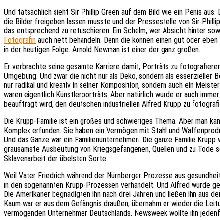
Und tatsächlich sieht Sir Phillip Green auf dem Bild wie ein Penis aus. 
die Bilder freigeben lassen musste und der Pressestelle von Sir Philli
das entsprechend zu retuschieren. Ein Schelm, wer Absicht hinter sowa
Fotografin
auch nett behandeln. Denn die können einen gut oder eben
in der heutigen Folge. Arnold Newman ist einer der ganz großen.
Er verbrachte seine gesamte Karriere damit, Porträts zu fotografieren
Umgebung. Und zwar die nicht nur als Deko, sondern als essenzieller 
nur radikal und kreativ in seiner Komposition, sondern auch ein Meister
waren eigentlich Künstlerporträts. Aber natürlich wurde er auch imm
beauftragt wird, den deutschen industriellen Alfred Krupp zu fotografi
Die Krupp-Familie ist ein großes und schwieriges Thema. Aber man kann
Komplex erfunden. Sie haben ein Vermögen mit Stahl und Waffenproduk
Und das Ganze war ein Familienunternehmen. Die ganze Familie Krupp wa
grausamste Ausbeutung von Kriegsgefangenen, Quellen und zu Tode s
Sklavenarbeit der übelsten Sorte.
Weil Vater Friedrich während der Nürnberger Prozesse aus gesundheit
in den sogenannten Krupp-Prozessen verhandelt. Und Alfred wurde gena
Die Amerikaner begnadigten ihn nach drei Jahren und ließen ihn aus de
Kaum war er aus dem Gefängnis draußen, übernahm er wieder die Leitu
vermögenden Unternehmer Deutschlands. Newsweek wollte ihn jedenfal