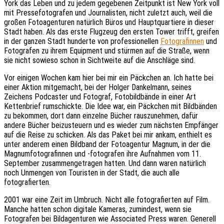
York das Leben und zu jedem gegebenen Zeitpunkt ist New York voll
mit Pressefotografen und Journalisten, nicht zuletzt auch, weil die
großen Fotoagenturen natürlich Büros und Hauptquartiere in dieser
Stadt haben. Als das erste Flugzeug den ersten Tower trifft, greifen
in der ganzen Stadt hunderte von professionellen
Fotografinnen
und
Fotografen zu ihrem Equipment und stürmen auf die Straße, wenn
sie nicht sowieso schon in Sichtweite auf die Anschläge sind.
Vor einigen Wochen kam hier bei mir ein Päckchen an. Ich hatte bei
einer Aktion mitgemacht, bei der Holger Dankelmann, seines
Zeichens Podcaster und Fotograf, Fotobildbände in einer Art
Kettenbrief rumschickte. Die Idee war, ein Päckchen mit Bildbänden
zu bekommen, dort dann einzelne Bücher rauszunehmen, dafür
andere Bücher beizusteuern und es wieder zum nächsten Empfänger
auf die Reise zu schicken. Als das Paket bei mir ankam, enthielt es
unter anderem einen Bildband der Fotoagentur Magnum, in der die
Magnumfotografinnen und -fotografen ihre Aufnahmen vom 11.
September zusammengetragen hatten. Und dann waren natürlich
noch Unmengen von Touristen in der Stadt, die auch alle
fotografierten.
2001 war eine Zeit im Umbruch. Nicht alle fotografierten auf Film.
Manche hatten schon digitale Kameras, zumindest, wenn sie
Fotografen bei Bildagenturen wie Associated Press waren. Generell