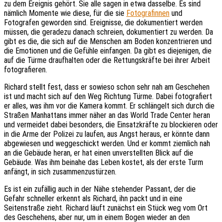
zu dem Ereignis gehört. Sie alle sagen in etwa dasselbe. Es sind
nämlich Momente wie diese, für die sie
Fotografinnen
und
Fotografen geworden sind. Ereignisse, die dokumentiert werden
müssen, die geradezu danach schreien, dokumentiert zu werden. Da
gibt es die, die sich auf die Menschen am Boden konzentrieren und
die Emotionen und die Gefühle einfangen. Da gibt es diejenigen, die
auf die Türme draufhalten oder die Rettungskräfte bei ihrer Arbeit
fotografieren.
Richard stellt fest, dass er sowieso schon sehr nah am Geschehen
ist und macht sich auf den Weg Richtung Türme. Dabei fotografiert
er alles, was ihm vor die Kamera kommt. Er schlängelt sich durch die
Straßen Manhattans immer näher an das World Trade Center heran
und vermeidet dabei besonders, die Einsatzkräfte zu blockieren oder
in die Arme der Polizei zu laufen, aus Angst heraus, er könnte dann
abgewiesen und weggeschickt werden. Und er kommt ziemlich nah
an die Gebäude heran, er hat einen unverstellten Blick auf die
Gebäude. Was ihm beinahe das Leben kostet, als der erste Turm
anfängt, in sich zusammenzustürzen.
Es ist ein zufällig auch in der Nähe stehender Passant, der die
Gefahr schneller erkennt als Richard, ihn packt und in eine
Seitenstraße zieht. Richard läuft zunächst ein Stück weg vom Ort
des Geschehens, aber nur, um in einem Bogen wieder an den