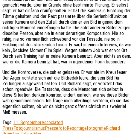
gemacht wurde, aber im Grunde ohne bestimmte Planung. Er selbst
sagt, er hat einfach draufgehalten. Er hat die Kamera in Richtung der
Türme gehalten und der Rest passierte über die Serienbildfunktion
seiner Kamera und den Zufall, durch den er ein Bild in genau dem
richtigen Moment eingefangen hatte. Die acht anderen Bilder zeigen
dieselbe Person, aber nie in einer derartigen Komposition. Nie so
ruhig, nie so vermeintlich schwebend vor der Fassade, nie so in
Einklang mit den stürzenden Linien. Er sagt in einem Interview, da war
kein „Decisive Moment“ im Spiel. Wegen seinem Job war er vor Ort.
Durch sein Training hat er seine Kamera benutzt. Aber nichts an dem,
wie er die Kamera benutzt hat, war in irgendeiner Form besonders.
Und die Kontroverse, die sah er gelassen. Er war nie im Kreuzfeuer.
Der Ärger richtete sich auf die Bildredakteure, die sein Bild für
Zeitungen ausgewählt hatten. Und Richard sagt, er versteht das
schon irgendwie. Die Tatsache, dass die Menschen sich selbst in
diese Situation denken konnten, ändert einfach, wie sie diese Bilder
wahrgenommen haben. Ich frage mich allerdings seitdem, ob sie das
eigentlich sollten, ob wir da nicht ganz offensichtlich mit zweierlei
Maß messen.
Tags:
11. September
Associated
Press
Fotojournalismus
Pressefoto
Reportagefotografie
Richard
Drew
The Falling Man