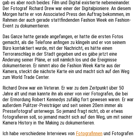
gab es aber noch beides: Film und Digital existierte nebeneinander.
Der Fotograf Richard Drew war einer der Digitalpioniere. An diesem
Morgen hatte er von Associated Press den Auftrag bekommen, im
Rahmen der auch gerade stattfindenden Fashion Week ein Fashion-
Event zu dokumentieren.
Das Ganze hatte gerade angefangen, er hatte die ersten Fotos
gemacht, als die Telefone anfingen zu klingeln und er von seinem
Büro kontaktiert wurde, mit der Nachricht, es hätte einen
Terroranschlag in der Stadt gegeben und es gäbe jetzt eine
Änderung seiner Pläne, er soll nämlich los und die Ereignisse
dokumentieren. Er nimmt also die Fashion Week Karte aus der
Kamera, steckt die nächste Karte ein und macht sich auf den Weg
zum World Trade Center.
Richard Drew war ein Veteran. Er war zu dem Zeitpunkt über 50
Jahre alt und man kannte ihn als einer von vier Fotografen, die bei
der Ermordung Robert Kennedys zufällig fort gewesen waren. Er war
außerdem Pulitzer-Preisträger und seit seinen 20ern immer als
Pressefotograf unterwegs. So jemand fragt nicht, ob er etwas
fotografieren soll, so jemand macht sich auf den Weg, um mit seiner
Kamera History in the Making zu dokumentieren.
Ich habe verschiedene Interviews von
Fotografinnen
und Fotografen