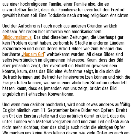
aus einer hochreligiösen Familie, einer Familie also, die es
unvorstellbar findet, dass der Familienvater eventuell den Freitod
gewählt haben soll. Eine Todsünde nach streng religiösen Ansichten.
Und der Aufschrei ist auch noch aus anderen Gründen wirklich
seltsam. Wir reden hier immerhin von amerikanischem
Bildjournalismus
. Das sind dieselben Zeitungen, die überhaupt gar
kein Problem damit haben, zerbombte Städte in anderen Ländern
abzudrucken und durch deren Arbeit Bilder wie zum Beispiel das
berühmte „
Napalm Girl
“ weltbekannt wurden. All diese Bilder sind
selbstverständlich im allgemeinen Interesse. Kaum, dass das Bild
aber jemanden zeigt, der eventuell ein Nachbar gewesen sein
könnte, kaum, dass das Bild eine Aufnahme zeigt, in die sich die
Betrachterinnen und Betrachter hineinversetzen können und sich die
Frage stellen können, wie sie in einer ähnlichen Situation gehandelt
hätten, kaum, dass es jemanden von uns zeigt, bricht das Bild
angeblich mit ethischen Konventionen.
Und wenn man darüber nachdenkt, wird noch etwas anderes auffällig.
Es gibt nämlich vom 11. September keine Bilder von Opfern. Direkt
am Ort der Einsturzstelle wird das natürlich damit erklärt, dass die
unter Tonnen von Material vergraben sind und zum Teil einfach auch
nicht mehr sichtbar, aber das sind ja auch nicht die einzigen Opfer.
Wir machen uns keine Vorstellung davon, wie viele Opfer es auch am