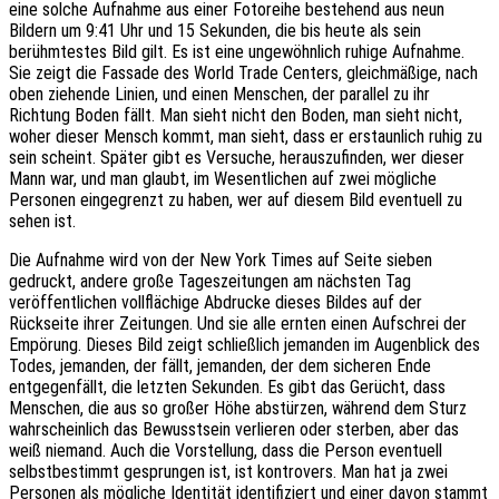
eine solche Aufnahme aus einer Fotoreihe bestehend aus neun
Bildern um 9:41 Uhr und 15 Sekunden, die bis heute als sein
berühmtestes Bild gilt. Es ist eine ungewöhnlich ruhige Aufnahme.
Sie zeigt die Fassade des World Trade Centers, gleichmäßige, nach
oben ziehende Linien, und einen Menschen, der parallel zu ihr
Richtung Boden fällt. Man sieht nicht den Boden, man sieht nicht,
woher dieser Mensch kommt, man sieht, dass er erstaunlich ruhig zu
sein scheint. Später gibt es Versuche, herauszufinden, wer dieser
Mann war, und man glaubt, im Wesentlichen auf zwei mögliche
Personen eingegrenzt zu haben, wer auf diesem Bild eventuell zu
sehen ist.
Die Aufnahme wird von der New York Times auf Seite sieben
gedruckt, andere große Tageszeitungen am nächsten Tag
veröffentlichen vollflächige Abdrucke dieses Bildes auf der
Rückseite ihrer Zeitungen. Und sie alle ernten einen Aufschrei der
Empörung. Dieses Bild zeigt schließlich jemanden im Augenblick des
Todes, jemanden, der fällt, jemanden, der dem sicheren Ende
entgegenfällt, die letzten Sekunden. Es gibt das Gerücht, dass
Menschen, die aus so großer Höhe abstürzen, während dem Sturz
wahrscheinlich das Bewusstsein verlieren oder sterben, aber das
weiß niemand. Auch die Vorstellung, dass die Person eventuell
selbstbestimmt gesprungen ist, ist kontrovers. Man hat ja zwei
Personen als mögliche Identität identifiziert und einer davon stammt