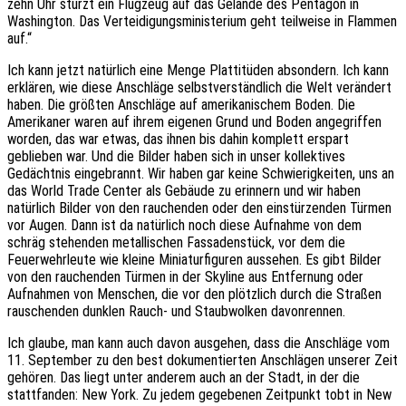
zehn Uhr stürzt ein Flugzeug auf das Gelände des Pentagon in
Washington. Das Verteidigungsministerium geht teilweise in Flammen
auf.“
Ich kann jetzt natürlich eine Menge Plattitüden absondern. Ich kann
erklären, wie diese Anschläge selbstverständlich die Welt verändert
haben. Die größten Anschläge auf amerikanischem Boden. Die
Amerikaner waren auf ihrem eigenen Grund und Boden angegriffen
worden, das war etwas, das ihnen bis dahin komplett erspart
geblieben war. Und die Bilder haben sich in unser kollektives
Gedächtnis eingebrannt. Wir haben gar keine Schwierigkeiten, uns an
das World Trade Center als Gebäude zu erinnern und wir haben
natürlich Bilder von den rauchenden oder den einstürzenden Türmen
vor Augen. Dann ist da natürlich noch diese Aufnahme von dem
schräg stehenden metallischen Fassadenstück, vor dem die
Feuerwehrleute wie kleine Miniaturfiguren aussehen. Es gibt Bilder
von den rauchenden Türmen in der Skyline aus Entfernung oder
Aufnahmen von Menschen, die vor den plötzlich durch die Straßen
rauschenden dunklen Rauch- und Staubwolken davonrennen.
Ich glaube, man kann auch davon ausgehen, dass die Anschläge vom
11. September zu den best dokumentierten Anschlägen unserer Zeit
gehören. Das liegt unter anderem auch an der Stadt, in der die
stattfanden: New York. Zu jedem gegebenen Zeitpunkt tobt in New