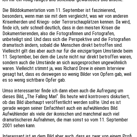
Die Bilddokumentation vom 11. September ist faszinierend,
besonders, wenn man sie mit dem vergleicht, was wir von anderen
Krisenherden und Kriegs- oder Terrorschauplätzen kennen. Da wird,
finde ich, sehr schnell deutlich, dass in den meisten Krisen die
Dokumentierenden, also die Fotografinnen und Fotografen,
unbeteiligt sind. Und dass sich die Perspektive und die Fotografien
dramatisch ändern, sobald die Menschen direkt betroffen sind.
Vielleicht gilt das aber auch nur für die einzigartigen Umstände beim
11. September, bei dem die Leute nicht nur direkt betroffen waren,
sondern auch die Umstände an sich ausgesprochen ungewöhnlich
waren. Vielleicht stimmt ja, was Richard Drew in einem Interview
gesagt hat, dass es deswegen so wenig Bilder von Opfern gab, weil
es so wenig sichtbare Opfer gab.
Umso interessanter finde ich dann eben auch die Aufregung um
dieses Bild, „The Falling Man“. Bis heute wird kontrovers diskutiert,
ob das Bild überhaupt veröffentlicht werden sollte. Und es ist
gerade wegen seiner Einfachheit auch ein aufwühlendes Bild.
Aufwühlender als viele der ikonischen und manchmal auch viel
dramatischeren Aufnahmen, die man sonst so vom 11. September
2001 sehen kann.
Interessant ist an dem Bild aber auch, dass es zwar von einem Profi