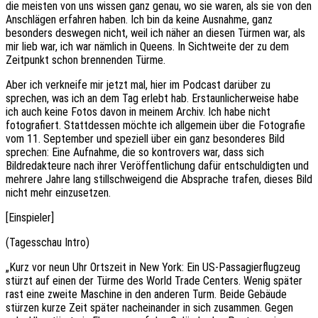
die meisten von uns wissen ganz genau, wo sie waren, als sie von den
Anschlägen erfahren haben. Ich bin da keine Ausnahme, ganz
besonders deswegen nicht, weil ich näher an diesen Türmen war, als
mir lieb war, ich war nämlich in Queens. In Sichtweite der zu dem
Zeitpunkt schon brennenden Türme.
Aber ich verkneife mir jetzt mal, hier im Podcast darüber zu
sprechen, was ich an dem Tag erlebt hab. Erstaunlicherweise habe
ich auch keine Fotos davon in meinem Archiv. Ich habe nicht
fotografiert. Stattdessen möchte ich allgemein über die Fotografie
vom 11. September und speziell über ein ganz besonderes Bild
sprechen: Eine Aufnahme, die so kontrovers war, dass sich
Bildredakteure nach ihrer Veröffentlichung dafür entschuldigten und
mehrere Jahre lang stillschweigend die Absprache trafen, dieses Bild
nicht mehr einzusetzen.
[Einspieler]
(Tagesschau Intro)
„Kurz vor neun Uhr Ortszeit in New York: Ein US-Passagierflugzeug
stürzt auf einen der Türme des World Trade Centers. Wenig später
rast eine zweite Maschine in den anderen Turm. Beide Gebäude
stürzen kurze Zeit später nacheinander in sich zusammen. Gegen